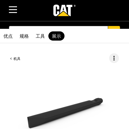
SEARCH
search
优点
规格
工具
展示
more_vert
机具