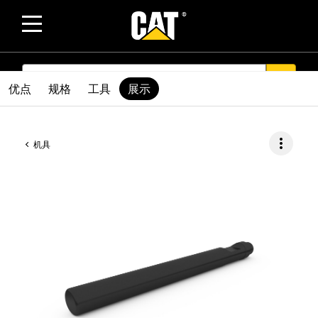
SEARCH
search
优点
规格
工具
展示
more_vert
机具