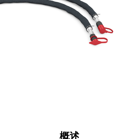
点
规格
工具
展示
概述