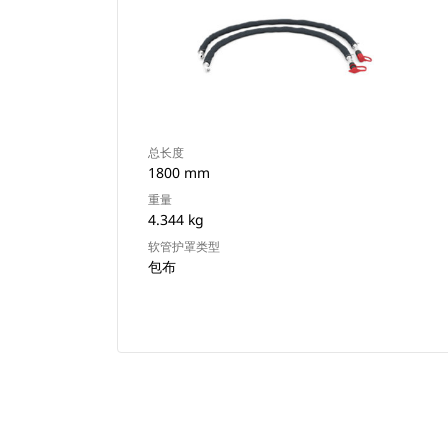
总长度
1800 mm
重量
4.344 kg
软管护罩类型
包布