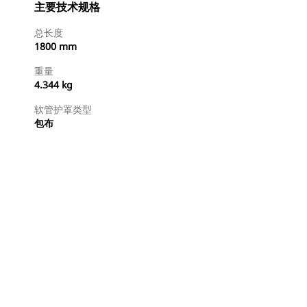
主要技术规格
总长度
1800 mm
重量
4.344 kg
软管护罩类型
包布
立即购买