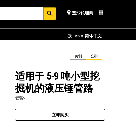
place
apps
查找代理商
search
Asia-简体中文
美制
公制
适用于 5-9 吨小型挖
掘机的液压锤管路
管路
立即购买