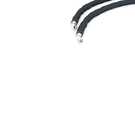
适用于 5-9 吨小型挖掘机的液压锤管路
优
更改型号