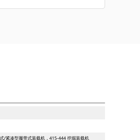
滑移式/紧凑型履带式装载机，415-444 挖掘装载机