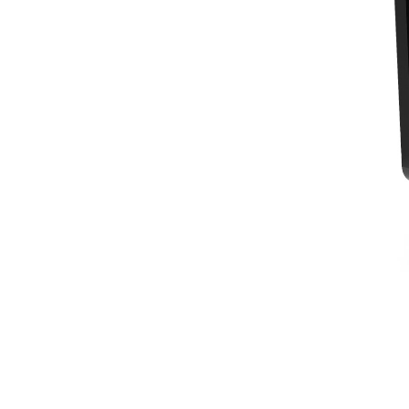
B6
优
更改型号