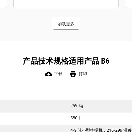
加载更多
产品技术规格适用产品 B6
cloud_download
print
下载
打印
259 kg
680 J
4-9 吨小型挖掘机，216-299 