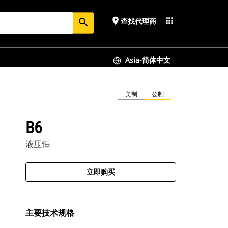
place
apps
查找代理商
search
Asia-简体中文
美制
公制
B6
液压锤
立即购买
主要技术规格