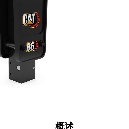
点
规格
工具
展示
概述