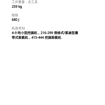
工作重量 - 含工具
259 kg
能级
680 J
机器类别
4-9 吨小型挖掘机，216-299 滑移式/紧凑型履
带式装载机，415-444 挖掘装载机
立即购买