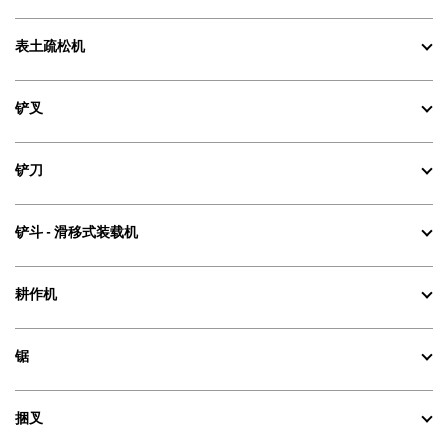
表土疏松机
铲叉
铲刀
铲斗 - 滑移式装载机
耕作机
锯
捆叉