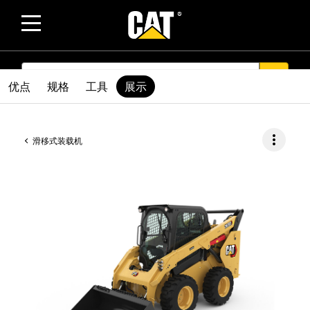
SEARCH
search
优点
规格
工具
展示
more_vert
滑移式装载机