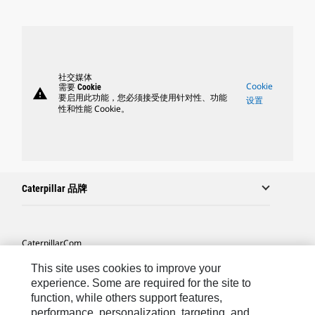
社交媒体
Cookie
需要 Cookie
warning
要启用此功能，您必须接受使用针对性、功能
设置
性和性能 Cookie。
Caterpillar 品牌
Caterpillar.com
联系 Caterpillar
This site uses cookies to improve your
experience. Some are required for the site to
站点地图
function, while others support features,
performance, personalization, targeting, and
Cookie Settings