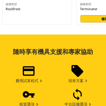
鏈條類型
鏈條類型
Rockfrost
Terminator
檢
隨時享有機具支援和專家協助
費用試算程式
現有方案
租賃選項
中古設備選項