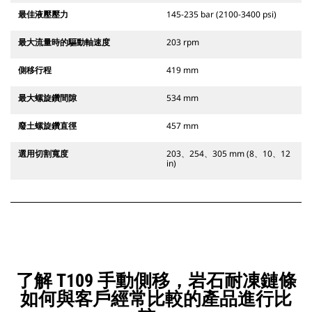
最佳液壓壓力
145-235 bar (2100-3400 psi)
最大流量時的驅動軸速度
203 rpm
側移行程
419 mm
最大螺旋鑽間隙
534 mm
廢土螺旋鑽直徑
457 mm
選用切割寬度
203、254、305 mm (8、10、12
in)
了解 T109 手動側移，岩石耐凍鏈條
如何與客戶經常比較的產品進行比