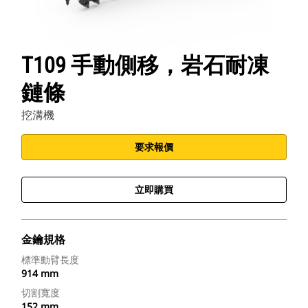
T109 手動側移，岩石耐凍
鏈條
挖溝機
要求報價
立即購買
金鑰規格
標準動臂長度
914 mm
切割寬度
152 mm