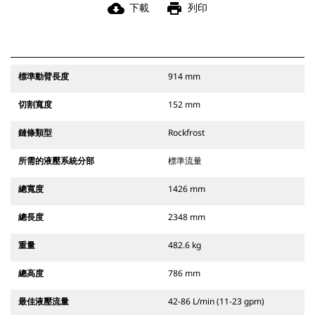
cloud_download
print
下載
列印
標準動臂長度
914 mm
切割寬度
152 mm
鏈條類型
Rockfrost
所需的液壓系統分部
標準流量
總寬度
1426 mm
總長度
2348 mm
重量
482.6 kg
總高度
786 mm
最佳液壓流量
42-86 L/min (11-23 gpm)