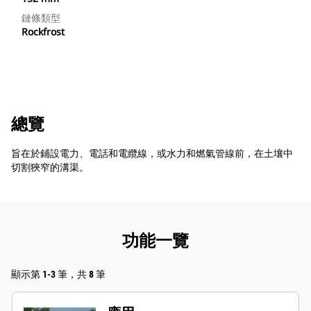
鏈條類型
Rockfrost
總覽
旨在於鋪設電力、電話和電纜線，或水力和燃氣管線前，在土壤中
切割狹窄的溝渠。
功能一覽
顯示第 1-3 筆，共 8 筆