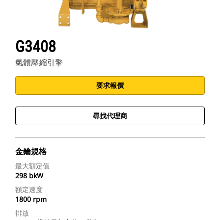
G3408
氣體壓縮引擎
要求報價
尋找代理商
金鑰規格
最大額定值
298 bkW
額定速度
1800 rpm
排放