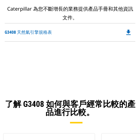
Caterpillar 為您不斷增長的業務提供產品手冊和其他資訊
文件。
file_download
Do
G3408 天然氣引擎規格表
P
O
in
a
N
Ta
了解 G3408 如何與客戶經常比較的產
品進行比較。