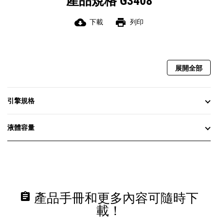
產品規格 G3408
cloud_download
print
下載
列印
展開全部
引擎規格
液體容量
assignment
產品手冊和更多內容可隨時下
載！