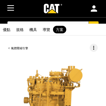
person
SEARCH
search
優點
規格
機具
導覽
方案
more_vert
氣體壓縮引擎