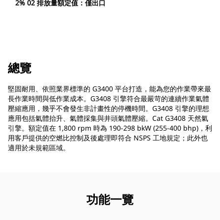
2% 02 排放量額定值：僅出口
總覽
堅固耐用、依照業界標準的 G3400 平台打造，能為您的作業帶來最
長作業時間與低作業成本。G3408 引擎符合最嚴苛的連續作業氣體
壓縮應用，幾乎不會發生非計畫性的停機時間。G3408 引擎的理想
應用包括氣體抬升、氣體採集與井頭氣體壓縮。Cat G3408 天然氣
引擎。額定值在 1,800 rpm 時為 190-298 bkW (255-400 bhp)，利
用客戶提供的空燃比控制及後處理即符合 NSPS 工地規定；此外也
適用於未規範區域。
功能一覽