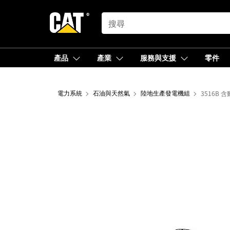
SEARCH
產品
產業
服務與支援
零件
電力系統
石油與天然氣
陸地生產發電機組
3516B 