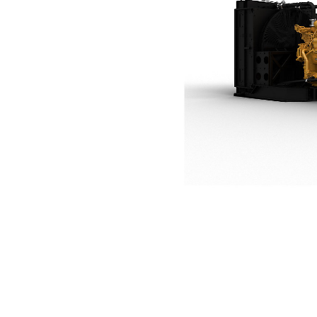
3516B 含動態燃氣混合
優
變更機型