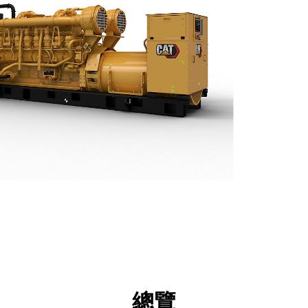
點
規格
機具
導覽
方案
總覽