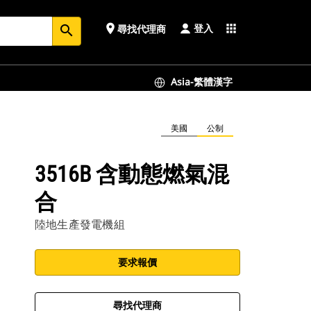
登入
place
apps
尋找代理商
search
Asia-繁體漢字
美國
公制
3516B 含動態燃氣混
合
陸地生產發電機組
要求報價
尋找代理商