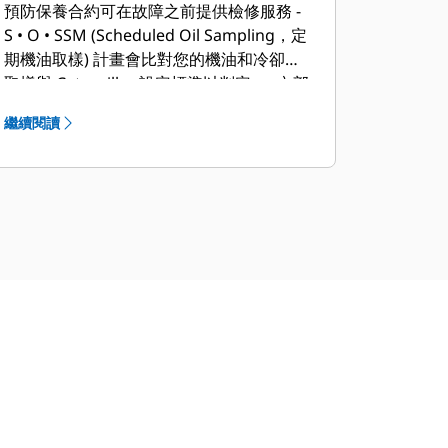
預防保養合約可在故障之前提供檢修服務 -
S • O • SSM (Scheduled Oil Sampling，定
期機油取樣) 計畫會比對您的機油和冷卻液
取樣與 Caterpillar 設定標準以判定：• 內部
引擎組件狀況• 是否存在不需要的油液• 是
繼續閱讀
否存在燃燒副產物• 工地特定的換油週期