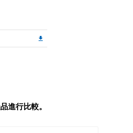
。
file_download
Downloadable
PDF
Opens
in
a
New
Tab
產品進行比較。