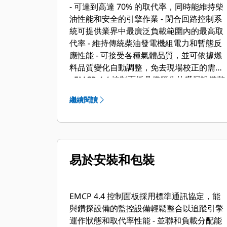
- 可達到高達 70% 的取代率，同時能維持柴
油性能和安全的引擎作業 - 閉合回路控制系
統可提供業界中最廣泛負載範圍內的最高取
代率 - 維持傳統柴油發電機組電力和暫態反
應性能 - 可接受各種氣體品質，並可依據燃
料品質變化自動調整，免去現場校正的需求
- EMCP 4.4 控制面板具備簡化的鑽探設備整
合、遠端監控能力和用於引擎、發電機和動
繼續閱讀
態氣體混合功能的單一介面 - 可利用來自
G3516 系列的現有硬體同時將核心柴油引
擎的改動減至最低 - 維持在油田應用中經實
證的現有柴油保養和大修週期
易於安裝和包裝
EMCP 4.4 控制面板採用標準通訊協定，能
與鑽探設備的監控設備輕鬆整合以追蹤引擎
運作狀態和取代率性能 - 並聯和負載分配能