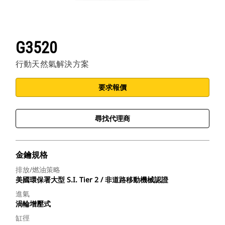
G3520
行動天然氣解決方案
要求報價
尋找代理商
金鑰規格
排放/燃油策略
美國環保署大型 S.I. Tier 2 / 非道路移動機械認證
進氣
渦輪增壓式
缸徑