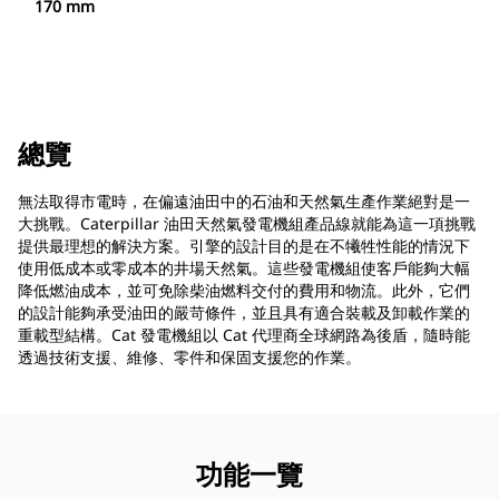
170 mm
總覽
無法取得市電時，在偏遠油田中的石油和天然氣生產作業絕對是一
大挑戰。Caterpillar 油田天然氣發電機組產品線就能為這一項挑戰
提供最理想的解決方案。引擎的設計目的是在不犧牲性能的情況下
使用低成本或零成本的井場天然氣。這些發電機組使客戶能夠大幅
降低燃油成本，並可免除柴油燃料交付的費用和物流。此外，它們
的設計能夠承受油田的嚴苛條件，並且具有適合裝載及卸載作業的
重載型結構。Cat 發電機組以 Cat 代理商全球網路為後盾，隨時能
透過技術支援、維修、零件和保固支援您的作業。
功能一覽