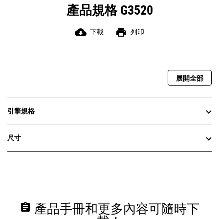
產品規格 G3520
cloud_download
print
下載
列印
展開全部
引擎規格
尺寸
assignment
產品手冊和更多內容可隨時下