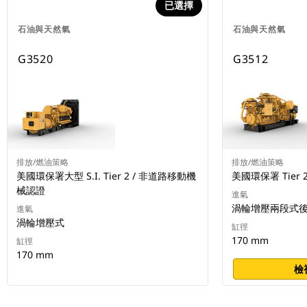
已選擇
石油與天然氣
石油與天然氣
G3520
G3512
排放/燃油策略
排放/燃油策略
美國環保署大型 S.I. Tier 2 / 非道路移動機
美國環保署 Tier 
械認證
進氣
渦輪增壓兩段式
進氣
渦輪增壓式
缸徑
170 mm
缸徑
170 mm
檢