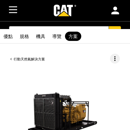
person
SEARCH
search
優點
規格
機具
導覽
方案
more_vert
行動天然氣解決方案