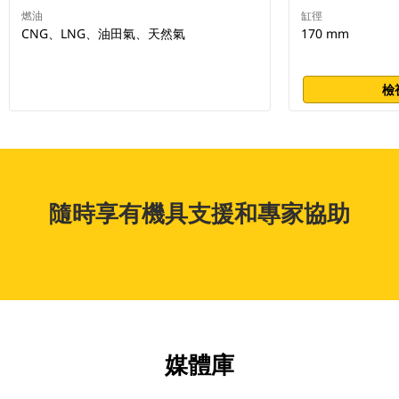
燃油
缸徑
CNG、LNG、油田氣、天然氣
170 mm
檢
隨時享有機具支援和專家協助
媒體庫