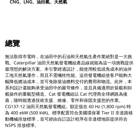
CNG、LNG、油田氣、天然氣
總覽
無法取得市電時，在油田中的石油和天然氣生產作業絕對是一大挑
戰。Caterpillar 油田天然氣發電機組產品線就能為這一項挑戰提供
最理想的解決方案。本引擎經過設計，能使用較低或免成本的油井
工地天然氣運作，而且不需犧牲性能。這些發電機組使客戶能夠大
幅降低燃油成本，並可免除柴油燃料交付的費用和物流。此外，本
系列設計還能夠承受油田中的嚴苛條件，並且具備適用於裝載和卸
載操作的重載型構造。Cat 發電機組以 Cat 代理商全球網路為後
盾，隨時能透過技術支援、維修、零件和保固支援您的作業。
CG137-12 油田天然氣發電機組。額定值在 60 Hz (1,800 rpm) 時
為 400 ekW (500 kVA)。標準配置符合美國環保署 Tier II 非道路移
動機械排放標準，並可經由自訂設計程序在非達標地區提供符合
NSPS 排放標準。