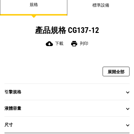
規格
標準設備
產品規格 CG137-12
cloud_download
print
下載
列印
展開全部
引擎規格
液體容量
尺寸