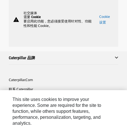
社交媒体
Cookie
需要 Cookie
warning
要启用此功能，您必须接受使用针对性、功能
设置
性和性能 Cookie。
Caterpillar 品牌
Caterpillar.com
联系 Caterpillar
我的营销首选项
This site uses cookies to improve your
experience. Some are required for the site to
站点地图
function, while others support features,
performance, personalization, targeting, and
Cookie Settings
analytics.
法律