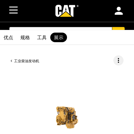
person
SEARCH
search
优点
规格
工具
展示
more_vert
工业柴油发动机