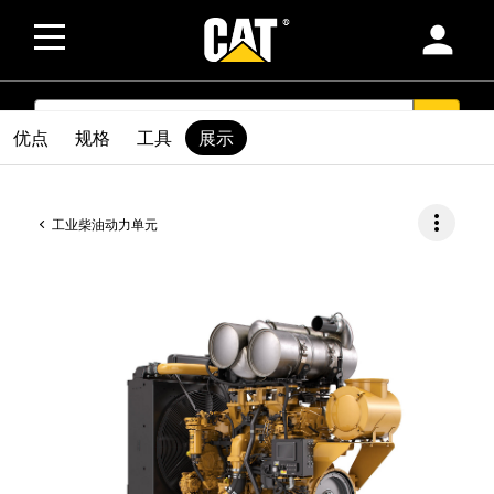
person
SEARCH
search
优点
规格
工具
展示
more_vert
工业柴油动力单元