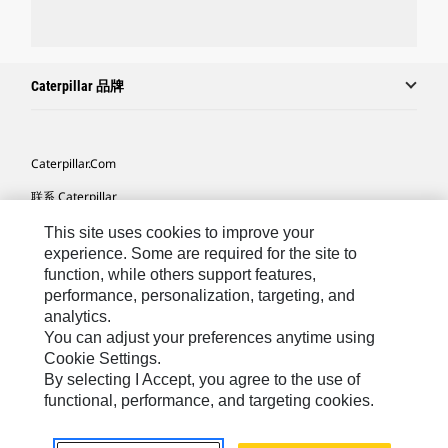
Caterpillar 品牌
Caterpillar.com
联系 Caterpillar
我的营销首选项
This site uses cookies to improve your
experience. Some are required for the site to
站点地图
function, while others support features,
performance, personalization, targeting, and
Cookie Settings
analytics.
法律
You can adjust your preferences anytime using
Cookie Settings.
隐私
By selecting I Accept, you agree to the use of
functional, performance, and targeting cookies.
Africa, Middle East ‧ Chinese
© 2026 Caterpillar. 保留所有权利