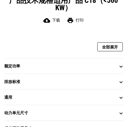
产品技术规格适用产品 C18（<560
KW）
cloud_download
print
下载
打印
全部展开
额定功率
排放标准
通用
动力单元尺寸