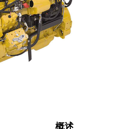
点
规格
工具
展示
概述