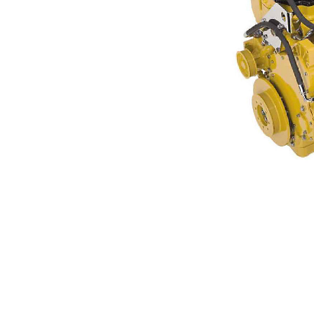
C7
优
更改型号