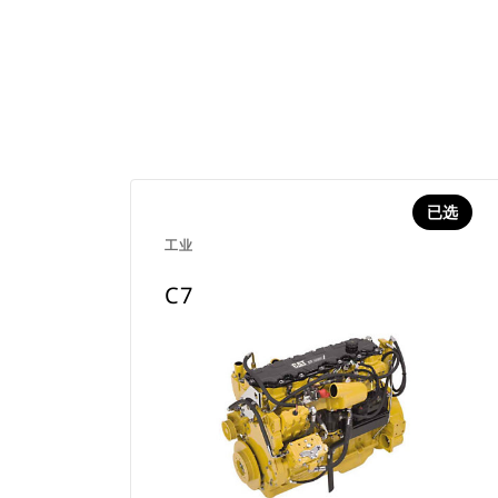
已选
工业
C7