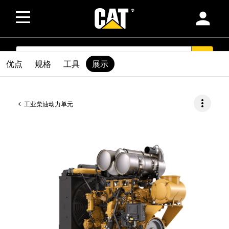
person
SEARCH
search
优点
规格
工具
展示
more_vert
工业柴油动力单元