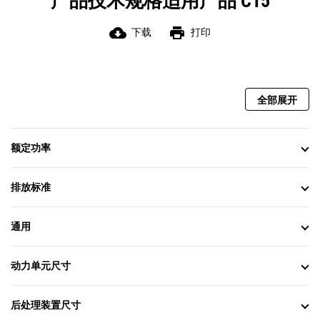
产品技术规格适用产品 C15
cloud_download
print
下载
打印
全部展开
额定功率
排放标准
通用
动力单元尺寸
后处理装置尺寸