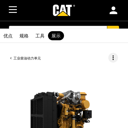
person
SEARCH
search
优点
规格
工具
展示
more_vert
工业柴油动力单元