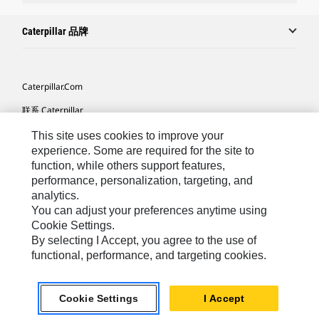
Caterpillar 品牌
Caterpillar.com
联系 Caterpillar
我的营销首选项
This site uses cookies to improve your
experience. Some are required for the site to
站点地图
function, while others support features,
performance, personalization, targeting, and
Cookie Settings
analytics.
法律
You can adjust your preferences anytime using
Cookie Settings.
隐私
By selecting I Accept, you agree to the use of
functional, performance, and targeting cookies.
Africa, Middle East ‧ Chinese
© 2026 Caterpillar. 保留所有权利
Cookie Settings
I Accept