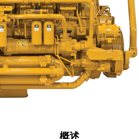
点
规格
工具
展示
概述