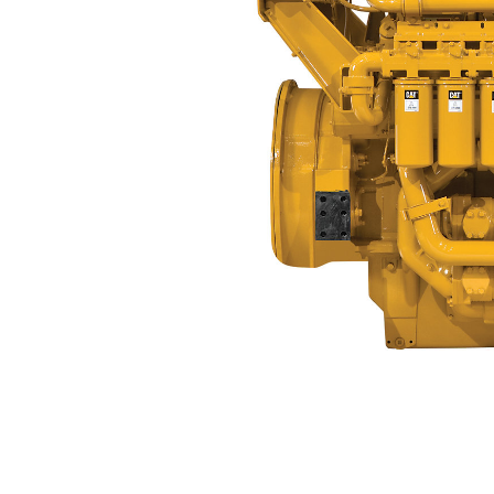
3512C
优
更改型号