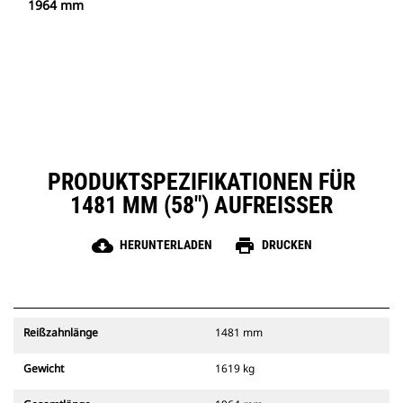
1964 mm
PRODUKTSPEZIFIKATIONEN FÜR
1481 MM (58") AUFREISSER
cloud_download
print
HERUNTERLADEN
DRUCKEN
Reißzahnlänge
1481 mm
Gewicht
1619 kg