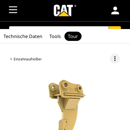
person
SEARCH
search
Technische Daten
Tools
Tour
more_vert
Einzahnaufreißer