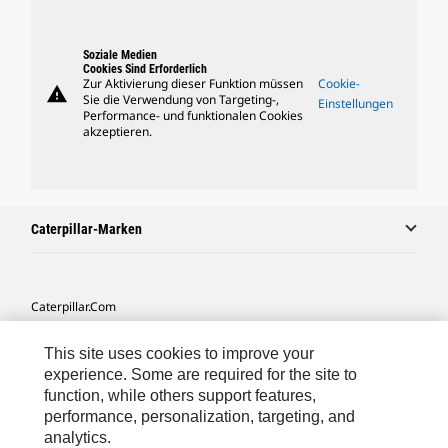
Soziale Medien
Cookies Sind Erforderlich
Zur Aktivierung dieser Funktion müssen
Cookie-
warning
Sie die Verwendung von Targeting-,
Einstellungen
Performance- und funktionalen Cookies
akzeptieren.
Caterpillar-Marken
Caterpillar.com
Caterpillar Kontaktieren
This site uses cookies to improve your
Meine Marketing-Präferenzen
experience. Some are required for the site to
function, while others support features,
Seitenübersicht
performance, personalization, targeting, and
analytics.
Cookie Settings