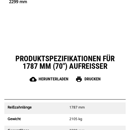
2299 mm
PRODUKTSPEZIFIKATIONEN FÜR
1787 MM (70") AUFREISSER
cloud_download
print
HERUNTERLADEN
DRUCKEN
Reißzahnlänge
1787 mm
Gewicht
2105 kg