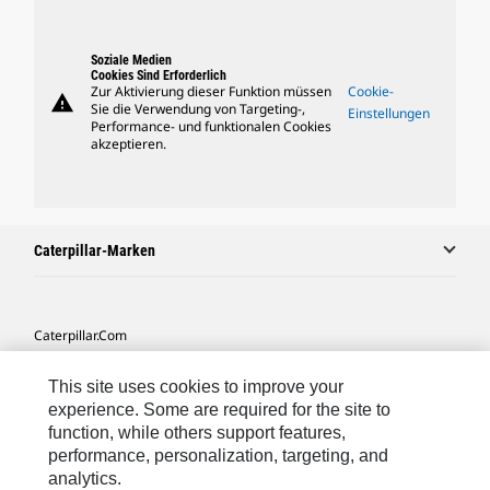
Soziale Medien
Cookies Sind Erforderlich
Zur Aktivierung dieser Funktion müssen
Cookie-
warning
Sie die Verwendung von Targeting-,
Einstellungen
Performance- und funktionalen Cookies
akzeptieren.
Caterpillar-Marken
Caterpillar.com
Caterpillar Kontaktieren
This site uses cookies to improve your
Meine Marketing-Präferenzen
experience. Some are required for the site to
function, while others support features,
Seitenübersicht
performance, personalization, targeting, and
analytics.
Cookie Settings