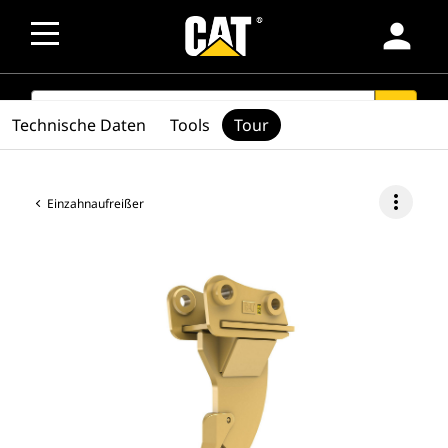
person
SEARCH
search
Technische Daten
Tools
Tour
more_vert
Einzahnaufreißer