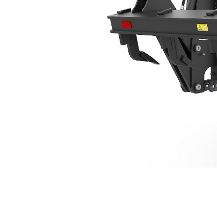
1765 Mm (70")
Vort
Modell wechseln