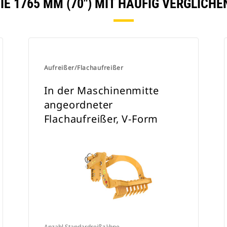
IE 1765 MM (70") MIT HÄUFIG VERGLICH
Aufreißer/Flachaufreißer
In der Maschinenmitte
angeordneter
Flachaufreißer, V-Form
Anzahl Standardreißzähne