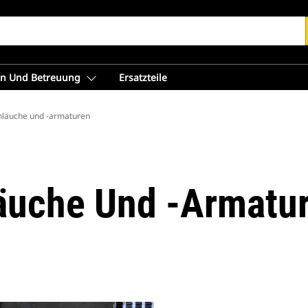
en Und Betreuung
Ersatzteile
hläuche und -armaturen
äuche Und -armatu