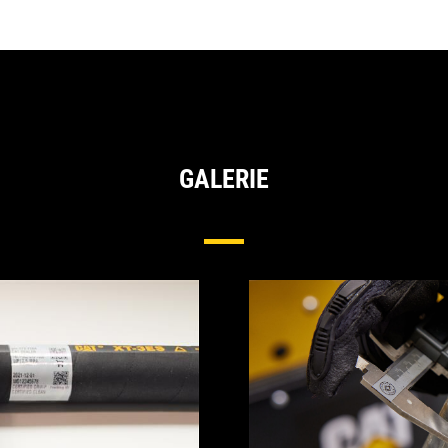
GALERIE
Hydraulikschläuche Und -armaturen