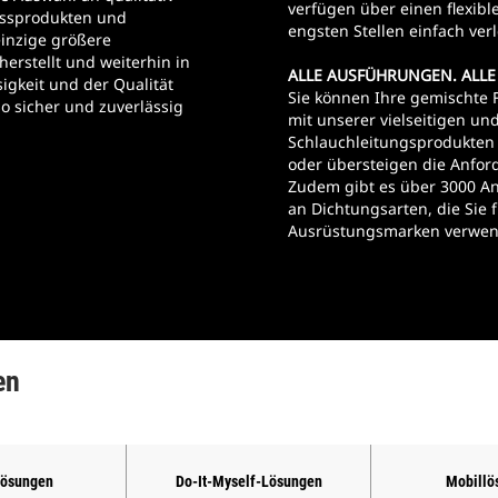
verfügen über einen flexibl
ussprodukten und
engsten Stellen einfach ver
einzige größere
erstellt und weiterhin in
ALLE AUSFÜHRUNGEN. ALL
igkeit und der Qualität
Sie können Ihre gemischte 
so sicher und zuverlässig
mit unserer vielseitigen u
Schlauchleitungsprodukten 
oder übersteigen die Anfor
aturen
Zudem gibt es über 3000 A
an Dichtungsarten, die Sie
Ausrüstungsmarken verwen
en
lösungen
Do-It-Myself-Lösungen
Mobillö