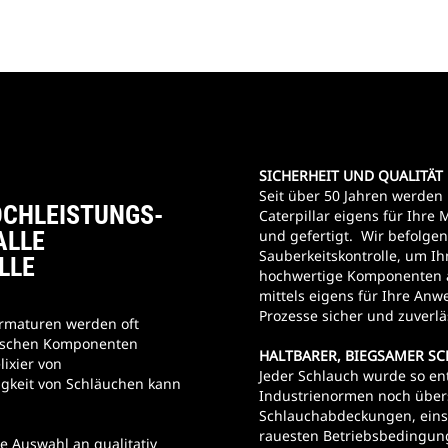
SICHERHEIT UND QUALITÄT
Seit über 50 Jahren werde
OCHLEISTUNGS-
Caterpillar eigens für Ihre 
ALLE
und gefertigt. Wir befolgen
Sauberkeitskontrolle, um Ihn
LLE
hochwertige Komponenten a
mittels eigens für Ihre An
Prozesse sicher und zuverläs
Armaturen werden oft
itischen Komponenten
HALTBARER, BIEGSAMER S
lixier von
Jeder Schlauch wurde so ent
igkeit von Schläuchen kann
Industrienormen noch übers
.
Schlauchabdeckungen, einsc
rauesten Betriebsbedingun
te Auswahl an qualitativ