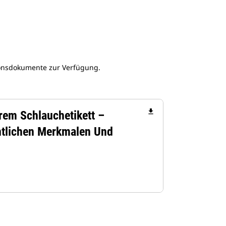
onsdokumente zur Verfügung.
file_download
rem Schlauchetikett –
tlichen Merkmalen Und