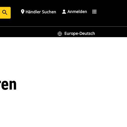
Anmelden
place
apps
Händler Suchen
search
Europe-Deutsch
ren