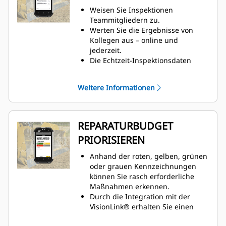
Weisen Sie Inspektionen
Teammitgliedern zu.
Werten Sie die Ergebnisse von
Kollegen aus – online und
jederzeit.
Die Echtzeit-Inspektionsdaten
lassen sich anzeigen,
aufbewahren und drucken.
Weitere Informationen
Nutzen Sie Cat Inspect Web, die
ergänzende Webanwendung für
Cat Inspect, wenn Sie an Ihrem PC
arbeiten.
REPARATURBUDGET
PRIORISIEREN
Anhand der roten, gelben, grünen
oder grauen Kennzeichnungen
können Sie rasch erforderliche
Maßnahmen erkennen.
Durch die Integration mit der
VisionLink® erhalten Sie einen
Überblick über die Inspektionen