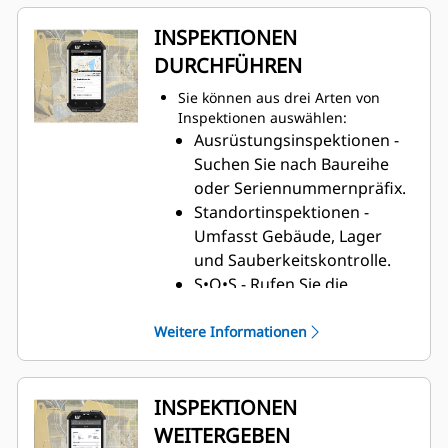
INSPEKTIONEN
DURCHFÜHREN
Sie können aus drei Arten von
Inspektionen auswählen:
Ausrüstungsinspektionen -
Suchen Sie nach Baureihe
oder Seriennummernpräfix.
Standortinspektionen -
Umfasst Gebäude, Lager
und Sauberkeitskontrolle.
S•O•S - Rufen Sie die
Berichte der
Flüssigkeitsanalysen ab, um
Weitere Informationen
ein besseres Verständnis
des Zustands Ihrer
Ausrüstung zu erlangen.
INSPEKTIONEN
WEITERGEBEN