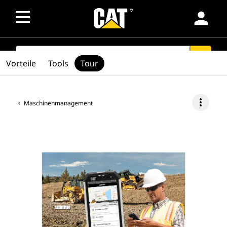
person
SEARCH
search
Vorteile
Tools
Tour
more_vert
Maschinenmanagement