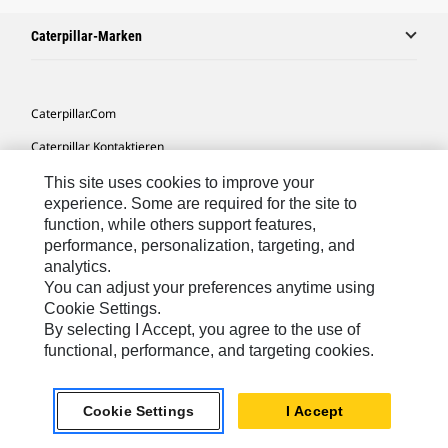
Caterpillar-Marken
Caterpillar.com
Caterpillar Kontaktieren
Meine Marketing-Präferenzen
This site uses cookies to improve your
experience. Some are required for the site to
Seitenübersicht
function, while others support features,
performance, personalization, targeting, and
Cookie Settings
analytics.
Rechtliche Hinweise
You can adjust your preferences anytime using
Cookie Settings.
Datenschutz
By selecting I Accept, you agree to the use of
functional, performance, and targeting cookies.
Europe-German
© 2026 Caterpillar. Alle Rechte vorbehalten.
Cookie Settings
I Accept