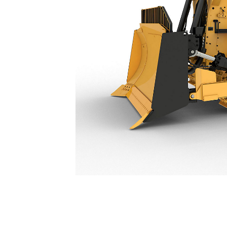
D9
Esp