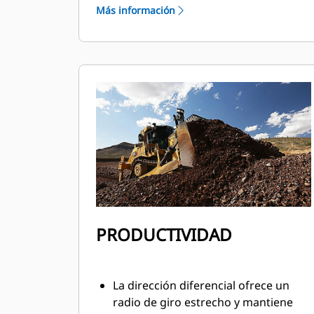
La suspensión por bogies permite
Más información
que la cadena se adapte a las
condiciones del terreno, ofreciendo
una mayor tracción y menos
deslizamiento.
La dirección diferencial permite
grandes cargas con maniobras
rápidas y suaves
PRODUCTIVIDAD
La dirección diferencial ofrece un
radio de giro estrecho y mantiene