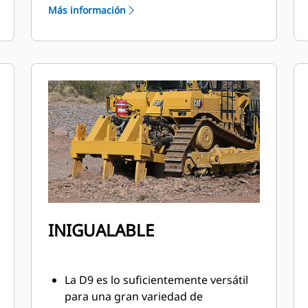
cargas de choque transferidas al
Más información
tren de rodaje hasta en un 50 % para
una conducción más suave y
cómoda.
Los controles electrónicos de
dirección, ripper y hoja de empuje
requieren poco esfuerzo, son
fácilmente accesibles y permiten
maniobrar de forma segura y
precisa.
INIGUALABLE
La D9 es lo suficientemente versátil
para una gran variedad de