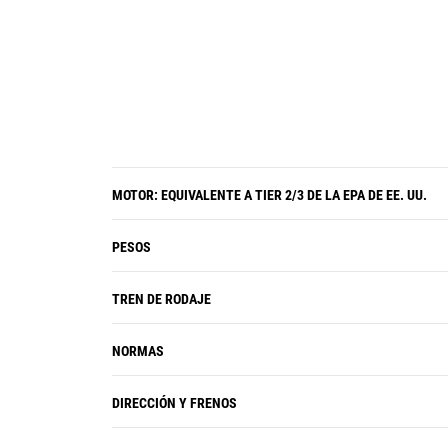
La opción de doble inclinación
permite al operador optimizar el
ángulo de inclinación de la hoja, lo
que mejora el control de la carga y
permite transportar el material en
lugar de solo empujarlo.
MOTOR: EQUIVALENTE A TIER 2/3 DE LA EPA DE EE. UU.
PESOS
TREN DE RODAJE
NORMAS
DIRECCIÓN Y FRENOS