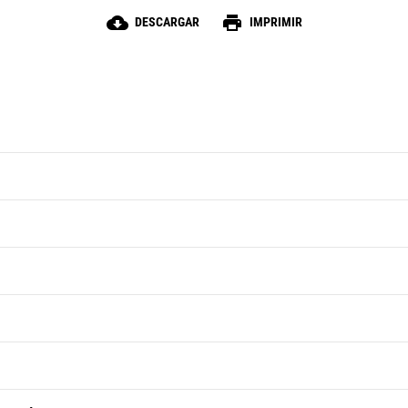
velocidad de avance.
cloud_download
print
DESCARGAR
IMPRIMIR