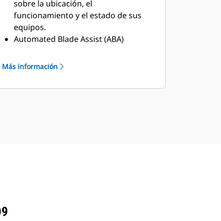
sobre la ubicación, el
funcionamiento y el estado de sus
equipos.
Automated Blade Assist (ABA)
(opcional) aumenta la eficiencia a la
vez que reduce la carga de trabajo
Más información
del operador, haciendo uso de las
posiciones de ángulo de ataque de la
hoja preestablecidas para las partes
de carga, transporte y distribución
del ciclo.
AutoCarry™ (opcional) automatiza la
elevación de la hoja para mantener la
carga deseada, mejorar la
consistencia de la carga y reducir el
deslizamiento de las cadenas.
Automatic Ripper Control (opcional)
controla automáticamente la altura
D9
del ripper para limitar el