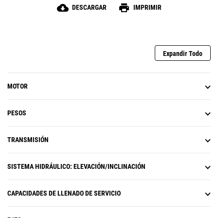
que garantiza altas fuerzas de arrastre durante la
cloud_download
print
DESCARGAR
IMPRIMIR
excavación y la aceleración en condiciones de alta
fuerza de tracción.
Expandir Todo
MOTOR
PESOS
TRANSMISIÓN
SISTEMA HIDRÁULICO: ELEVACIÓN/INCLINACIÓN
CAPACIDADES DE LLENADO DE SERVICIO