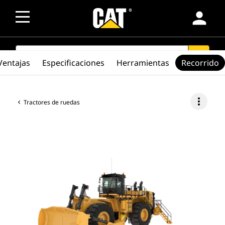
person
SEARCH
search
Ventajas
Especificaciones
Herramientas
Recorrido
more_vert
Tractores de ruedas