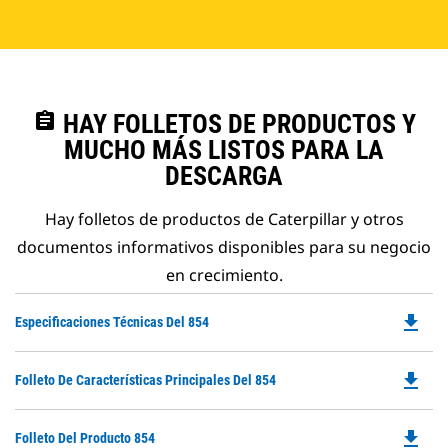
assignment
HAY FOLLETOS DE PRODUCTOS Y
MUCHO MÁS LISTOS PARA LA
DESCARGA
Hay folletos de productos de Caterpillar y otros
documentos informativos disponibles para su negocio
en crecimiento.
file_download
Do
Especificaciones Técnicas Del 854
P
O
file_download
Do
Folleto De Características Principales Del 854
in
P
a
O
N
file_download
Do
Folleto Del Producto 854
in
Ta