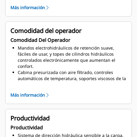
ángulos reducidos; plataformas de limpieza del
Más información
parabrisas; salida de emergencia; además del
sistema de acceso motorizado Cat, seguro y
ergonómico, que se puede subir y bajar desde el
nivel de la cabina o el suelo.
Comodidad del operador
Pasillos anchos con superficies antideslizantes,
Comodidad Del Operador
puntos integrados de bloqueo/etiquetado y zonas
de servicio accesibles desde el suelo o desde
Mandos electrohidráulicos de retención suave,
plataformas.
fáciles de usar, y topes de cilindros hidráulicos
controlados electrónicamente que aumentan el
confort.
Cabina presurizada con aire filtrado, controles
automáticos de temperatura, soportes viscosos de la
cabina y suspensión neumática del asiento para
reducir las vibraciones y el nivel de ruido.
Más información
Asiento Cat Comfort, con diseño de respaldo alto,
cojines contorneados extragruesos, sistema de
suspensión neumática, palancas y mandos del
asiento de fácil acceso para ajustes de seis
Productividad
posiciones, y portaimplementos montado en el
Productividad
asiento y dirección STIC que se mueve con el
asiento.
Sistema de dirección hidráulica sensible a la carga,