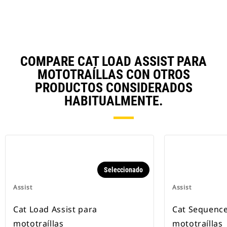
Los controles automatizados
ayudan a los operadores a
minimizar el patinaje de los
neumáticos y el consumo de
combustible.
Load Assist se pide con la máquina
COMPARE CAT LOAD ASSIST PARA
y la asistencia técnica correrá a
MOTOTRAÍLLAS CON OTROS
cargo de su distribuidor Cat o su
socio tecnológico SITECH®.
PRODUCTOS CONSIDERADOS
HABITUALMENTE.
Seleccionado
Assist
Assist
Cat Load Assist para
Cat Sequence
mototraíllas
mototraíllas