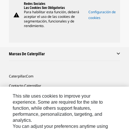
Redes Sociales
Las Cookies Son Obligatorias
Para habilitar esta función, deberá
Configuración de
warning
aceptar el uso de las cookies de
cookies
segmentación, funcionales y de
rendimiento.
Marcas De Caterpillar
Caterpillar.com
Contacto Caterpillar
Mis Preferencias De Marketing
This site uses cookies to improve your
experience. Some are required for the site to
Mapa Del Sitio
function, while others support features,
performance, personalization, targeting, and
Cookie Settings
analytics.
Aviso Legal
You can adjust your preferences anytime using