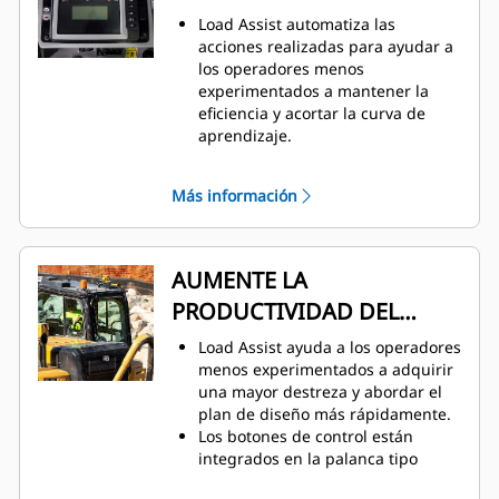
Load Assist automatiza las
acciones realizadas para ayudar a
los operadores menos
experimentados a mantener la
eficiencia y acortar la curva de
aprendizaje.
Las funciones para las
aplicaciones de carga por empuje
Más información
y arrastre, carga por empuje y
autocarga se simplificarán para los
nuevos operadores que utilicen
Load Assist.
AUMENTE LA
Load Assist utiliza un sensor de
PRODUCTIVIDAD DEL
velocidad GPS e información
adicional de la máquina para
OPERADOR
Load Assist ayuda a los operadores
controlar la profundidad de la
menos experimentados a adquirir
cuchilla durante la secuencia de
una mayor destreza y abordar el
carga.
plan de diseño más rápidamente.
Trabaje con confianza y sin
Los botones de control están
estimaciones gracias a la
integrados en la palanca tipo
integración de los sistemas Load
joystick de control del implemento
Assist, Sequence Assist y Cat