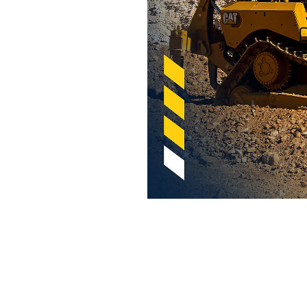
Cat Traction Control Para Hojas De Empuje
Ven
Cambiar modelo