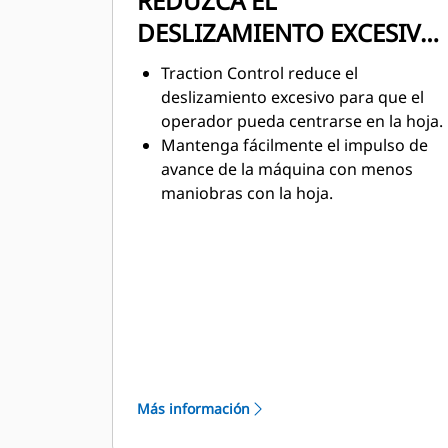
REDUZCA EL
DESLIZAMIENTO EXCESIVO
DE LAS CADENAS
Traction Control reduce el
deslizamiento excesivo para que el
operador pueda centrarse en la hoja.
Mantenga fácilmente el impulso de
avance de la máquina con menos
maniobras con la hoja.
Esta característica proporciona una
superficie más lisa para permitir
velocidades de retroceso más
rápidas y una mayor productividad.
Traction Control se ajusta
automáticamente a la aplicación a
medida que trabaja para ayudar a
reducir la fatiga y aumentar la
consistencia.
Más información