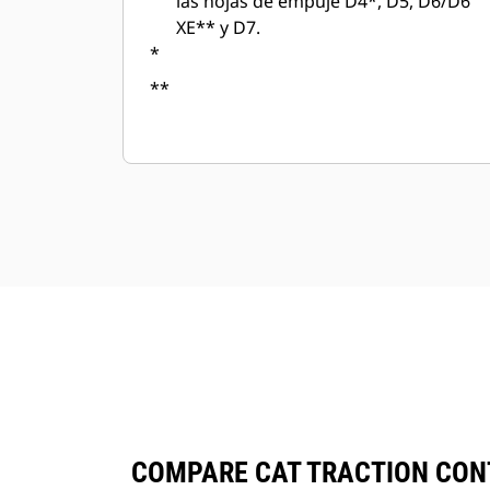
las hojas de empuje D4*, D5, D6/D6
XE** y D7.
*
**
COMPARE CAT TRACTION CON