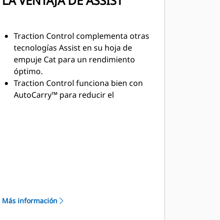
LA VENTAJA DE ASSIST
Traction Control complementa otras
tecnologías Assist en su hoja de
empuje Cat para un rendimiento
óptimo.
Traction Control funciona bien con
AutoCarry™ para reducir el
deslizamiento de la cadena y el
desgaste del tren de rodaje.
Traction Control viene integrado de
fábrica en su hoja de empuje Cat
para mejorar el rendimiento y la
asistencia.
Más información