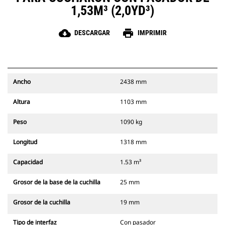
1,53M³ (2,0YD³)
cloud_download
print
DESCARGAR
IMPRIMIR
Ancho
2438 mm
Altura
1103 mm
Peso
1090 kg
Longitud
1318 mm
Capacidad
1.53 m³
Grosor de la base de la cuchilla
25 mm
Grosor de la cuchilla
19 mm
Tipo de interfaz
Con pasador