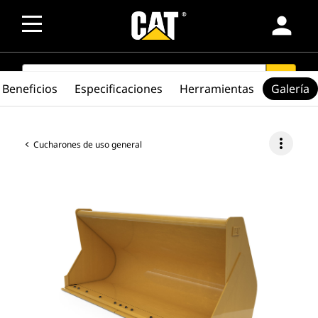
person
SEARCH
search
Beneficios
Especificaciones
Herramientas
Galería
more_vert
Cucharones de uso general