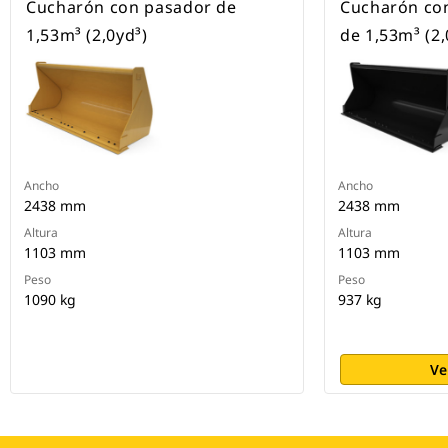
Cucharón con pasador de
Cucharón con
1,53m³ (2,0yd³)
de 1,53m³ (2,
Ancho
Ancho
2438 mm
2438 mm
Altura
Altura
1103 mm
1103 mm
Peso
Peso
1090 kg
937 kg
Ve