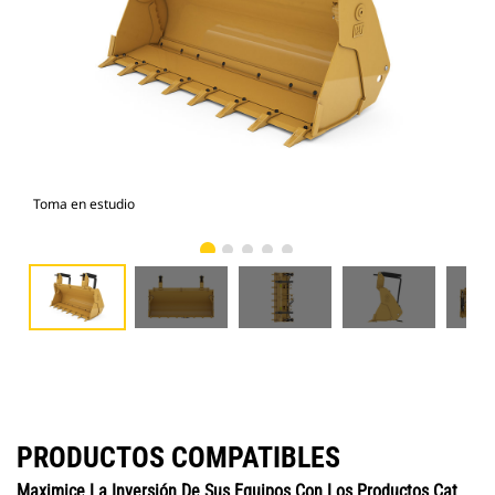
Toma en estudio
Vist
PRODUCTOS COMPATIBLES
Maximice La Inversión De Sus Equipos Con Los Productos Cat