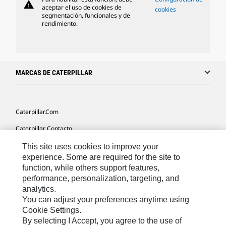
warning
aceptar el uso de cookies de
cookies
segmentación, funcionales y de
rendimiento.
MARCAS DE CATERPILLAR
Caterpillar.com
Caterpillar Contacto
Mis Preferencias De Marketing
This site uses cookies to improve your
experience. Some are required for the site to
Site Map
function, while others support features,
performance, personalization, targeting, and
Cookie Settings
analytics.
Legal
You can adjust your preferences anytime using
Cookie Settings.
Privacy
By selecting I Accept, you agree to the use of