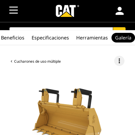
person
SEARCH
search
Beneficios
Especificaciones
Herramientas
Galería
more_vert
Cucharones de uso múltiple