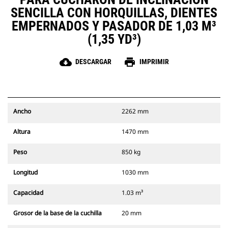
SENCILLA CON HORQUILLAS, DIENTES
EMPERNADOS Y PASADOR DE 1,03 M³
(1,35 YD³)
cloud_download
print
DESCARGAR
IMPRIMIR
Ancho
2262 mm
Altura
1470 mm
Peso
850 kg
Longitud
1030 mm
Capacidad
1.03 m³
Grosor de la base de la cuchilla
20 mm