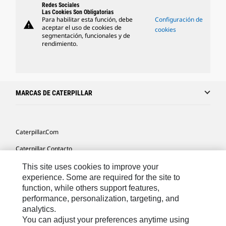
Redes Sociales
Las Cookies Son Obligatorias
Para habilitar esta función, debe
Configuración de
warning
aceptar el uso de cookies de
cookies
segmentación, funcionales y de
rendimiento.
MARCAS DE CATERPILLAR
Caterpillar.com
Caterpillar Contacto
Mis Preferencias De Marketing
This site uses cookies to improve your
experience. Some are required for the site to
Site Map
function, while others support features,
performance, personalization, targeting, and
Cookie Settings
analytics.
Legal
You can adjust your preferences anytime using