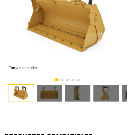
Toma en estudio
Vist