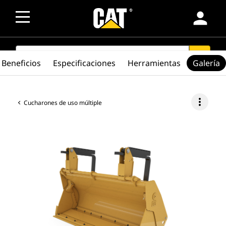
person
SEARCH
search
Beneficios
Especificaciones
Herramientas
Galería
more_vert
Cucharones de uso múltiple