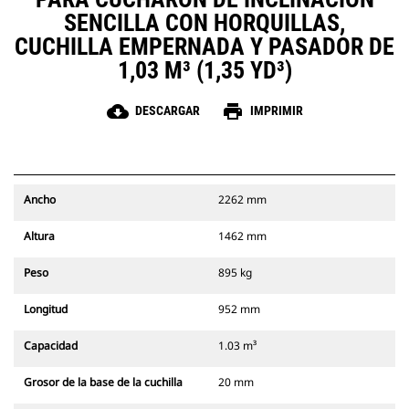
SENCILLA CON HORQUILLAS,
CUCHILLA EMPERNADA Y PASADOR DE
1,03 M³ (1,35 YD³)
cloud_download
print
DESCARGAR
IMPRIMIR
Ancho
2262 mm
Altura
1462 mm
Peso
895 kg
Longitud
952 mm
Capacidad
1.03 m³
Grosor de la base de la cuchilla
20 mm