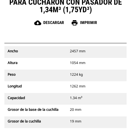
PARA CUCHARÓN CON PASADOR DE
1,34M³ (1,75YD³)
cloud_download
print
DESCARGAR
IMPRIMIR
Ancho
2457 mm
Altura
1054 mm
Peso
1224 kg
Longitud
1262 mm
Capacidad
1.34 m³
Grosor de la base de la cuchilla
20 mm
Grosor de la cuchilla
19 mm