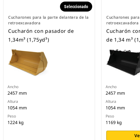
Seleccionado
Cucharones para la parte delantera de la
Cucharones para 
retroexcavadora
retroexcavadora
Cucharón con pasador de
Cucharón con
1,34m³ (1,75yd³)
de 1,34 m³ (1
Ancho
Ancho
2457 mm
2457 mm
Altura
Altura
1054 mm
1054 mm
Peso
Peso
1224 kg
1169 kg
Ve