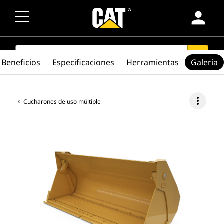
person
SEARCH
search
Beneficios
Especificaciones
Herramientas
Galería
more_vert
Cucharones de uso múltiple