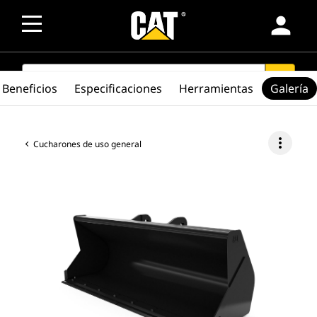
person
SEARCH
search
Beneficios
Especificaciones
Herramientas
Galería
more_vert
Cucharones de uso general