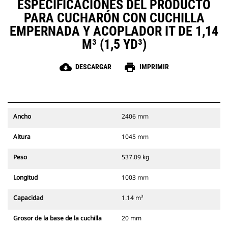
ESPECIFICACIONES DEL PRODUCTO
PARA CUCHARÓN CON CUCHILLA
EMPERNADA Y ACOPLADOR IT DE 1,14
M³ (1,5 YD³)
cloud_download
print
DESCARGAR
IMPRIMIR
Ancho
2406 mm
Altura
1045 mm
Peso
537.09 kg
Longitud
1003 mm
Capacidad
1.14 m³
Grosor de la base de la cuchilla
20 mm