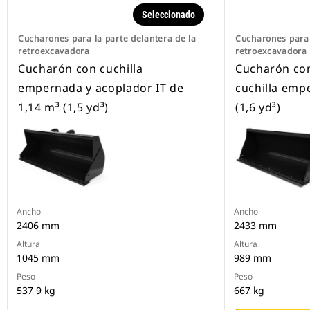
Seleccionado
Cucharones para la parte delantera de la
Cucharones para 
retroexcavadora
retroexcavadora
Cucharón con cuchilla
Cucharón con
empernada y acoplador IT de
cuchilla emp
1,14 m³ (1,5 yd³)
(1,6 yd³)
Ancho
Ancho
2406 mm
2433 mm
Altura
Altura
1045 mm
989 mm
Peso
Peso
537 9 kg
667 kg