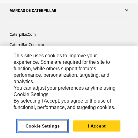
MARCAS DE CATERPILLAR
Caterpillar.com
Caterpillar Contacto
Mis Preferencias De Marketing
This site uses cookies to improve your
experience. Some are required for the site to
Site Map
function, while others support features,
performance, personalization, targeting, and
Cookie Settings
analytics.
Legal
You can adjust your preferences anytime using
Cookie Settings.
Privacy
By selecting I Accept, you agree to the use of
functional, performance, and targeting cookies.
US- Español
© 2026 Caterpillar. Todos los derechos reservados.
Cookie Settings
I Accept