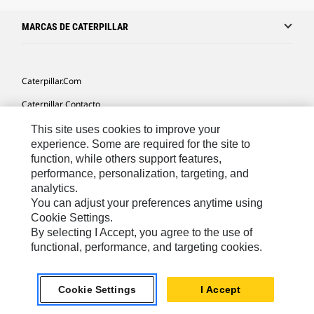
MARCAS DE CATERPILLAR
Caterpillar.com
Caterpillar Contacto
Mis Preferencias De Marketing
This site uses cookies to improve your
experience. Some are required for the site to
Site Map
function, while others support features,
performance, personalization, targeting, and
Cookie Settings
analytics.
Legal
You can adjust your preferences anytime using
Cookie Settings.
Privacy
By selecting I Accept, you agree to the use of
functional, performance, and targeting cookies.
US- Español
© 2026 Caterpillar. Todos los derechos reservados.
Cookie Settings
I Accept