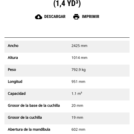
(1,4 YD³)
cloud_download
print
DESCARGAR
IMPRIMIR
Ancho
2425 mm
Altura
1014 mm
Peso
792.9 kg
Longitud
951 mm
Capacidad
1.1 m³
Grosor de la base de la cuchilla
20 mm
Grosor de la cuchilla
19 mm
Abertura de la mandíbula
602 mm