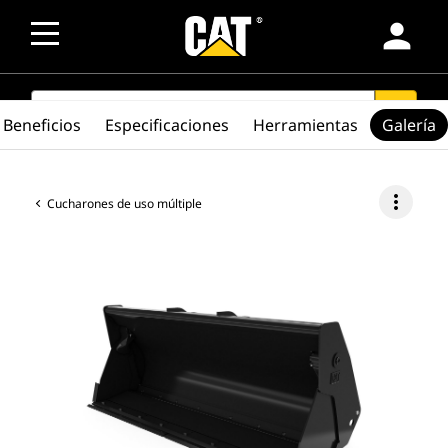
person
SEARCH
search
Beneficios
Especificaciones
Herramientas
Galería
more_vert
Cucharones de uso múltiple