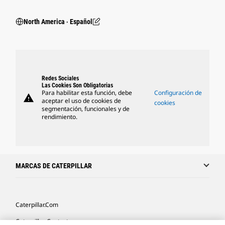
North America ‧ Español
Redes Sociales
Las Cookies Son Obligatorias
Para habilitar esta función, debe
Configuración de
warning
aceptar el uso de cookies de
cookies
segmentación, funcionales y de
rendimiento.
MARCAS DE CATERPILLAR
Caterpillar.com
Caterpillar Contacto