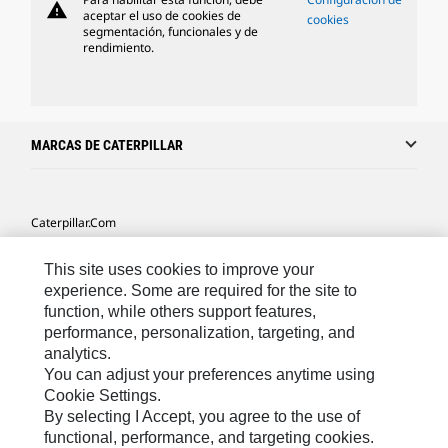
warning
aceptar el uso de cookies de
cookies
segmentación, funcionales y de
rendimiento.
MARCAS DE CATERPILLAR
Caterpillar.com
Caterpillar Contacto
This site uses cookies to improve your
Mis Preferencias De Marketing
experience. Some are required for the site to
function, while others support features,
Site Map
performance, personalization, targeting, and
analytics.
Cookie Settings
You can adjust your preferences anytime using
Legal
Cookie Settings.
By selecting I Accept, you agree to the use of
Privacy
functional, performance, and targeting cookies.