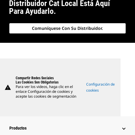
Distribuidor Cat Local Está Aquí
Para Ayudarlo.
Comuníquese Con Su Distribuidor.
Compartir Redes Sociales
Las Cookies Son Obligatorias
Configuración de
warning
Para ver los videos, haga clic en el
cookies
enlace Configuración de cookies y
acepte las cookies de segmentación
Productos