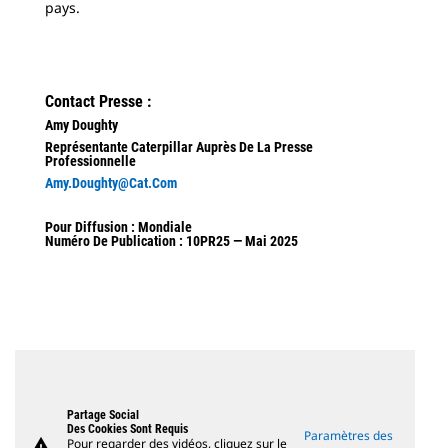
pays.
Contact Presse :
Amy Doughty
Représentante Caterpillar Auprès De La Presse
Professionnelle
Amy.Doughty@cat.com
Pour Diffusion : Mondiale
Numéro De Publication : 10PR25 — Mai 2025
Partage Social
Des Cookies Sont Requis
Paramètres des
warning
Pour regarder des vidéos, cliquez sur le