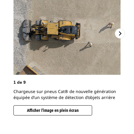
2
d
1
de
9
Le 
Chargeuse sur pneus Cat® de nouvelle génération
inh
équipée d’un système de détection d’objets arrière
d’o
mou
Afficher l'image en plein écran
amé
blo
en a