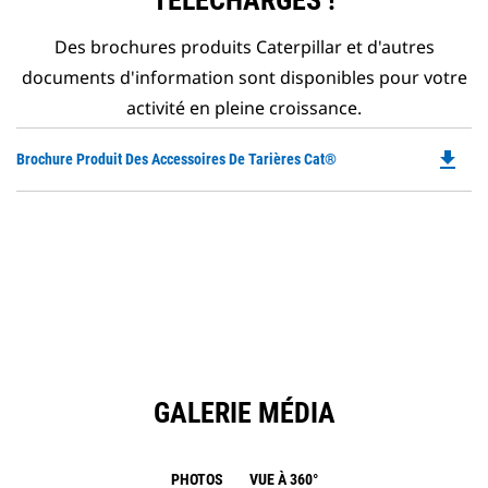
TÉLÉCHARGÉS !
Des brochures produits Caterpillar et d'autres
documents d'information sont disponibles pour votre
activité en pleine croissance.
file_download
Do
Brochure Produit Des Accessoires De Tarières Cat®
P
O
in
a
N
Ta
GALERIE MÉDIA
PHOTOS
VUE À 360°