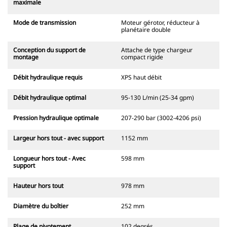
maximale
Mode de transmission
Moteur gérotor, réducteur à
planétaire double
Conception du support de
Attache de type chargeur
montage
compact rigide
Débit hydraulique requis
XPS haut débit
Débit hydraulique optimal
95-130 L/min (25-34 gpm)
Pression hydraulique optimale
207-290 bar (3002-4206 psi)
Largeur hors tout - avec support
1152 mm
Longueur hors tout - Avec
598 mm
support
Hauteur hors tout
978 mm
Diamètre du boîtier
252 mm
Plage de pivotement
102 degrés