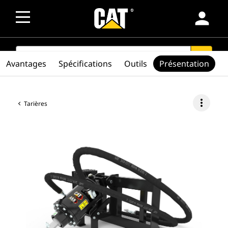
person
SEARCH
search
Avantages
Spécifications
Outils
Présentation
more_vert
Tarières