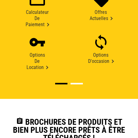
Calculateur
Offres
De
Actuelles
Paiement
Options
Options
De
D'occasion
Location
assignment
BROCHURES DE PRODUITS ET
BIEN PLUS ENCORE PRÊTS À ÊTRE