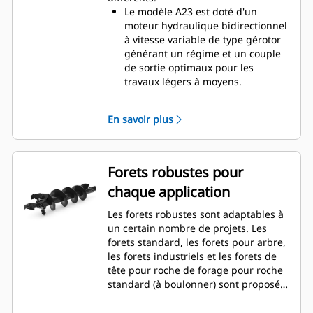
Le modèle A23 est doté d'un
moteur hydraulique bidirectionnel
à vitesse variable de type gérotor
générant un régime et un couple
de sortie optimaux pour les
travaux légers à moyens.
Le modèle A41 est doté d'un
moteur hydraulique bidirectionnel
En savoir plus
à vitesse variable de type gérotor,
avec train planétaire simple
réduction, monté sur un boîtier
d'entraînement de planétaire en
Forets robustes pour
ligne pour une vitesse et un
chaque application
couple de sortie de foret optimaux
pour les applications de service
Les forets robustes sont adaptables à
modéré à difficile.
un certain nombre de projets. Les
Le modèle A68 est doté d'un
forets standard, les forets pour arbre,
motoréducteur hydraulique
les forets industriels et les forets de
bidirectionnel à vitesse variable,
tête pour roche de forage pour roche
avec train planétaire simple
standard (à boulonner) sont proposés
réduction, monté sur boîtier
pour couvrir une large gamme
d'entraînement de planétaire pour
d'applications et de conditions de sol.