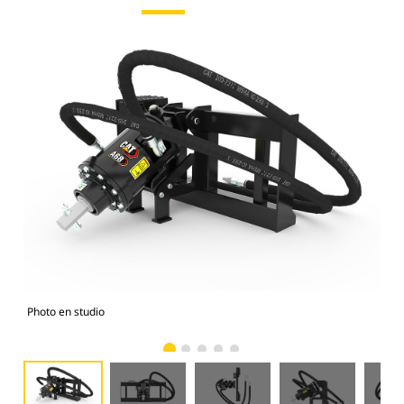
Photo en studio
Vue