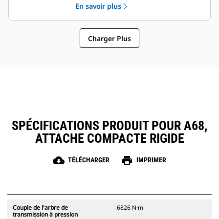
une vitesse et un couple de sortie
En savoir plus
optimaux pour les applications de
service extrêmes, aux exigences
de performance de forage élevées.
Charger Plus
SPÉCIFICATIONS PRODUIT POUR A68,
ATTACHE COMPACTE RIGIDE
cloud_download
print
TÉLÉCHARGER
IMPRIMER
Couple de l'arbre de
6826 N·m
transmission à pression