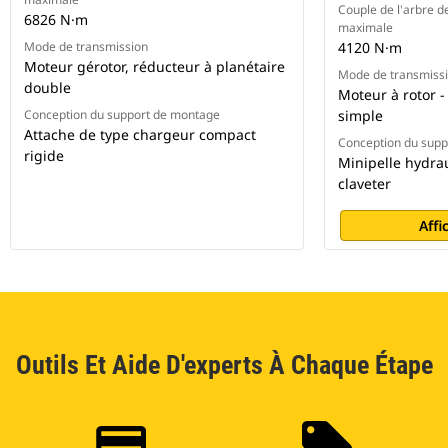
Couple de l'arbre d
6826 N·m
maximale
Mode de transmission
4120 N·m
Moteur gérotor, réducteur à planétaire
Mode de transmiss
double
Moteur à rotor -
Conception du support de montage
simple
Attache de type chargeur compact
Conception du sup
rigide
Minipelle hydra
claveter
Affi
Outils Et Aide D'experts À Chaque Étape