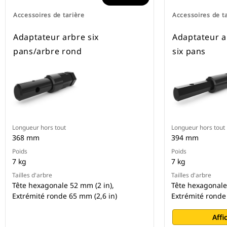
Accessoires de tarière
Accessoires de t
Adaptateur arbre six
Adaptateur a
pans/arbre rond
six pans
Longueur hors tout
Longueur hors tout
368 mm
394 mm
Poids
Poids
7 kg
7 kg
Tailles d'arbre
Tailles d'arbre
Tête hexagonale 52 mm (2 in),
Tête hexagonale
Extrémité ronde 65 mm (2,6 in)
Extrémité ronde
Affi