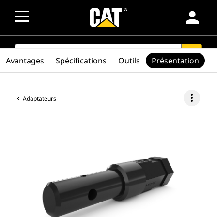
person
SEARCH
search
Avantages
Spécifications
Outils
Présentation
more_vert
Adaptateurs