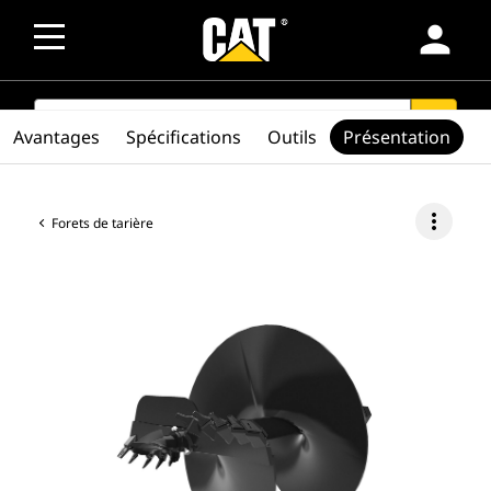
person
SEARCH
search
Avantages
Spécifications
Outils
Présentation
more_vert
Forets de tarière