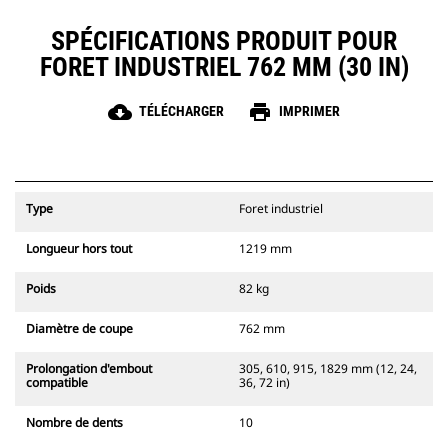
SPÉCIFICATIONS PRODUIT POUR
FORET INDUSTRIEL 762 MM (30 IN)
cloud_download
print
TÉLÉCHARGER
IMPRIMER
Type
Foret industriel
Longueur hors tout
1219 mm
Poids
82 kg
Diamètre de coupe
762 mm
Prolongation d'embout
305, 610, 915, 1829 mm (12, 24,
compatible
36, 72 in)
Nombre de dents
10