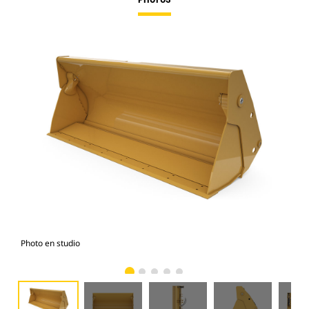
Photo en studio
Vue