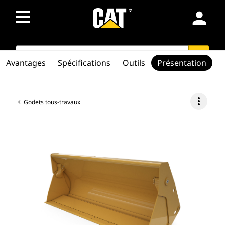
person
SEARCH
search
Avantages
Spécifications
Outils
Présentation
more_vert
Godets tous-travaux