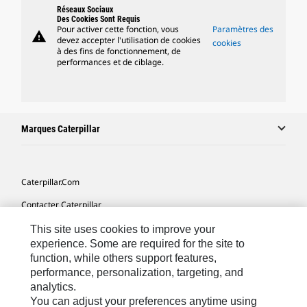
Réseaux Sociaux
Des Cookies Sont Requis
Pour activer cette fonction, vous
Paramètres des
warning
devez accepter l'utilisation de cookies
cookies
à des fins de fonctionnement, de
performances et de ciblage.
Marques Caterpillar
Caterpillar.com
Contacter Caterpillar
Mes Préférences Marketing
This site uses cookies to improve your
experience. Some are required for the site to
Plan Du Site
function, while others support features,
performance, personalization, targeting, and
Cookie Settings
analytics.
Mentions Légales
You can adjust your preferences anytime using