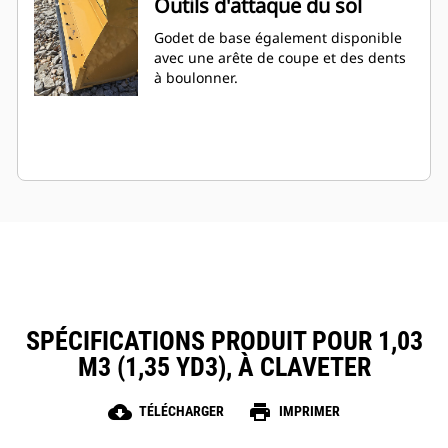
Outils d'attaque du sol
Godet de base également disponible
avec une arête de coupe et des dents
à boulonner.
SPÉCIFICATIONS PRODUIT POUR 1,03
M3 (1,35 YD3), À CLAVETER
cloud_download
print
TÉLÉCHARGER
IMPRIMER