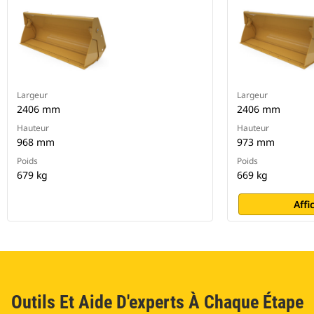
Largeur
Largeur
2406 mm
2406 mm
Hauteur
Hauteur
968 mm
973 mm
Poids
Poids
679 kg
669 kg
Affi
Outils Et Aide D'experts À Chaque Étape