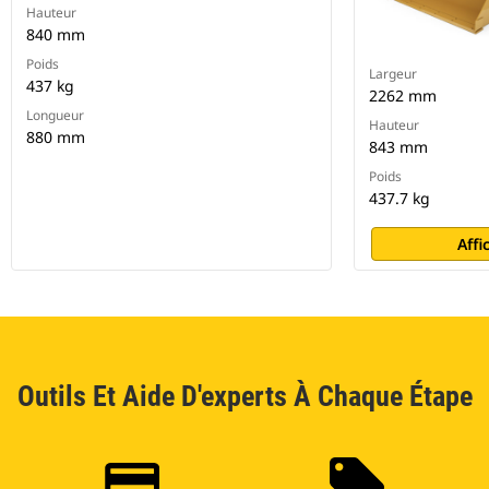
Hauteur
840 mm
Poids
Largeur
437 kg
2262 mm
Longueur
Hauteur
880 mm
843 mm
Poids
437.7 kg
Affi
Outils Et Aide D'experts À Chaque Étape