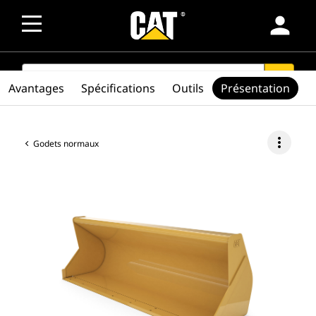
person
SEARCH
search
Avantages
Spécifications
Outils
Présentation
more_vert
Godets normaux