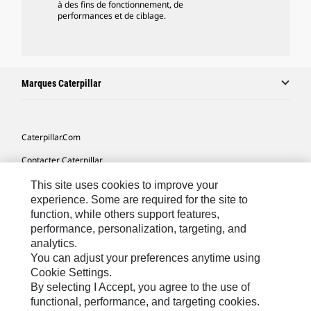
à des fins de fonctionnement, de
performances et de ciblage.
Marques Caterpillar
Caterpillar.com
Contacter Caterpillar
Mes Préférences Marketing
This site uses cookies to improve your
experience. Some are required for the site to
Plan Du Site
function, while others support features,
performance, personalization, targeting, and
Cookie Settings
analytics.
Mentions Légales
You can adjust your preferences anytime using
Cookie Settings.
Confidentialité
By selecting I Accept, you agree to the use of
functional, performance, and targeting cookies.