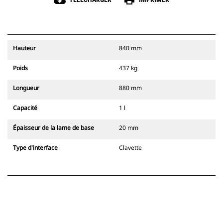
cloud_download
print
Hauteur
840 mm
Poids
437 kg
Longueur
880 mm
Capacité
1 l
Épaisseur de la lame de base
20 mm
Type d'interface
Clavette