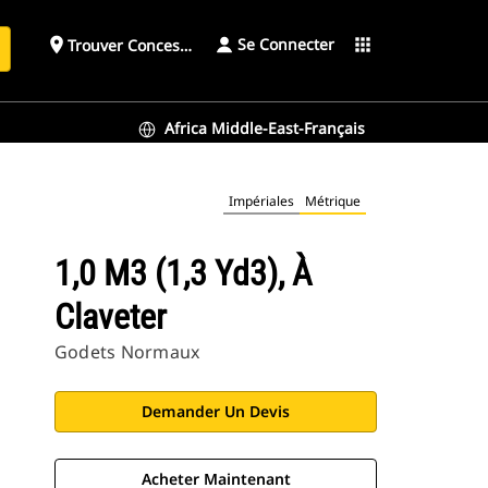
Se Connecter
place
apps
Trouver Concessionnaire
h
Africa Middle-East-Français
Impériales
Métrique
1,0 M3 (1,3 Yd3), À
Claveter
Godets Normaux
Demander Un Devis
Acheter Maintenant