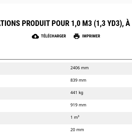
TIONS PRODUIT POUR 1,0 M3 (1,3 YD3), 
cloud_download
print
TÉLÉCHARGER
IMPRIMER
2406 mm
839 mm
441 kg
919 mm
1 m³
20 mm