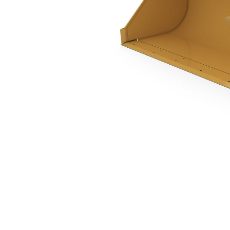
1,0 M3 (1,3 Yd3), À Claveter
Ava
Modifier le modèle