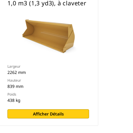
1,0 m3 (1,3 yd3), à claveter
Largeur
2262 mm
Hauteur
839 mm
Poids
438 kg
Afficher Détails