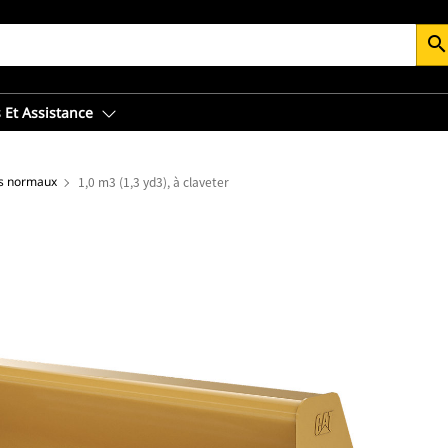
searc
 Et Assistance
s normaux
1,0 m3 (1,3 yd3), à claveter