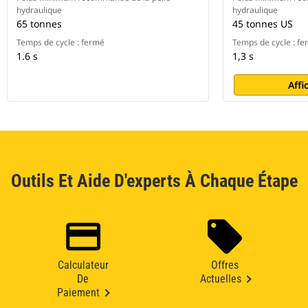
hydraulique
hydraulique
65 tonnes
45 tonnes US
Temps de cycle : fermé
Temps de cycle : f
1.6 s
1,3 s
Affi
Outils Et Aide D'experts À Chaque Étape
Calculateur
Offres
De
Actuelles
Paiement