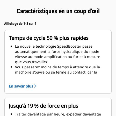
Caractéristiques en un coup d'œil
Affichage de 1-3 sur 4
Temps de cycle 50 % plus rapides
La nouvelle technologie SpeedBooster passe
automatiquement la force hydraulique du mode
vitesse au mode amplification au fur et à mesure
que vous travaillez.
Vous passerez moins de temps à attendre que la
mâchoire s'ouvre ou se ferme au contact, car la
vanne de vitesse s'ajuste automatiquement sur un
débit rapide lorsqu'il n'y a pas de charge.
En savoir plus
La force d'écrasement/de coupe maximale est
appliquée dès que la mâchoire entre en contact
avec le matériau.
Jusqu'à 19 % de force en plus
Traiter davantage par heure, expédier davantage