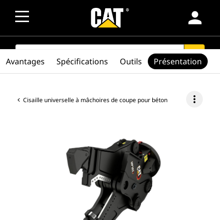
person
SEARCH
search
Avantages
Spécifications
Outils
Présentation
more_vert
Cisaille universelle à mâchoires de coupe pour béton