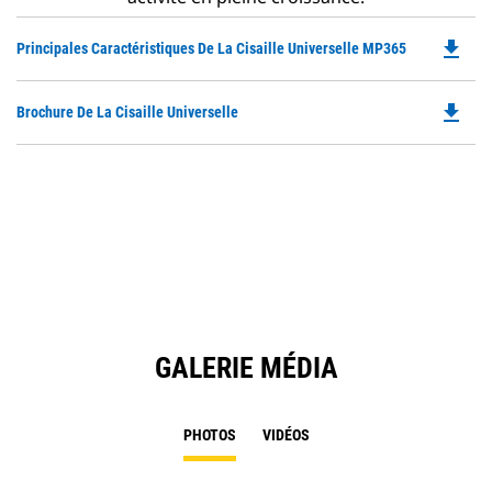
file_download
Do
Principales Caractéristiques De La Cisaille Universelle MP365
P
O
file_download
Do
Brochure De La Cisaille Universelle
in
P
a
O
N
in
Ta
a
N
Ta
GALERIE MÉDIA
PHOTOS
VIDÉOS