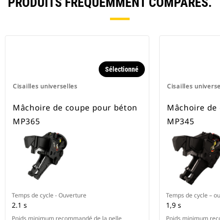
PRODUITS FRÉQUEMMENT COMPARÉS.
Sélectionné
Cisailles universelles
Cisailles universe
Mâchoire de coupe pour béton
Mâchoire de
MP365
MP345
Temps de cycle - Ouverture
Temps de cycle – ou
2.1 s
1,9 s
Poids minimum recommandé de la pelle
Poids minimum rec