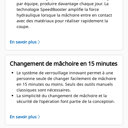
par équipe, produire davantage chaque jour. La
technologie SpeedBooster amplifie la force
hydraulique lorsque la mâchoire entre en contact
avec des matériaux pour réaliser rapidement la
coupe.
Une plus grande puissance même sur les petites
pelles hydrauliques. La conception compacte
En savoir plus
maintient le centre de gravité aussi près que
possible de la machine.
Obtenez des performances maximales et un soutien
total avec une solution de démolition Cat complète.
Changement de mâchoire en 15 minutes
Les programmes de la MP sont disponibles sur
l'écran du conducteur Cat de nouvelle génération.
Le système de verrouillage innovant permet à une
Un seul point d'assistance pour l'ensemble du
personne seule de changer facilement de mâchoire
système : votre concessionnaire Cat local.
en 15 minutes ou moins. Seuls des outils manuels
classiques sont nécessaires.
La simplicité du changement de mâchoire et la
sécurité de l'opération font partie de la conception.
Chaque mâchoire est stable, même sur les chantiers
les plus difficiles, grâce au support inclus.
En savoir plus
La MP332 accepte les types de mâchoire suivants :