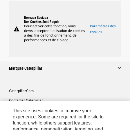
Réseaux Sociaux
Des Cookies Sont Requis
Pour activer cette fonction, vous
Paramètres des
warning
devez accepter l'utilisation de cookies
cookies
à des fins de fonctionnement, de
performances et de ciblage.
Marques Caterpillar
Caterpillar.com
Contacter Caterpillar
Mes Préférences Marketing
This site uses cookies to improve your
experience. Some are required for the site to
Plan Du Site
function, while others support features,
performance, personalization, targeting, and
Cookie Settings