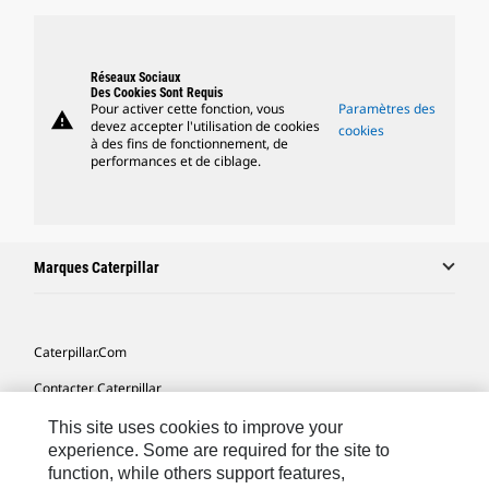
Réseaux Sociaux
Des Cookies Sont Requis
Pour activer cette fonction, vous
Paramètres des
warning
devez accepter l'utilisation de cookies
cookies
à des fins de fonctionnement, de
performances et de ciblage.
Marques Caterpillar
Caterpillar.com
Contacter Caterpillar
Mes Préférences Marketing
This site uses cookies to improve your
experience. Some are required for the site to
Plan Du Site
function, while others support features,