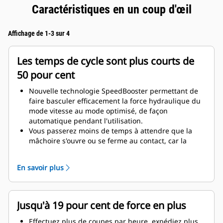
Caractéristiques en un coup d'œil
Affichage de 1-3 sur 4
Les temps de cycle sont plus courts de
50 pour cent
Nouvelle technologie SpeedBooster permettant de
faire basculer efficacement la force hydraulique du
mode vitesse au mode optimisé, de façon
automatique pendant l'utilisation.
Vous passerez moins de temps à attendre que la
mâchoire s'ouvre ou se ferme au contact, car la
soupape de vitesse s'ajuste automatiquement au
débit rapide lorsqu'il n'y a aucune charge.
En savoir plus
La force maximale d'écrasement/de coupe est
appliquée dès que la mâchoire entre en contact
avec le matériau.
Jusqu'à 19 pour cent de force en plus
Effectuez plus de coupes par heure, expédiez plus