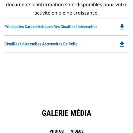
documents d'information sont disponibles pour votre
activité en pleine croissance.
file_download
Do
Principales Caractéristiques Des Cisailles Universelles
P
O
file_download
Do
Cisailles Universelles Accessoires De Pelle
in
P
a
O
N
in
Ta
a
N
Ta
GALERIE MÉDIA
PHOTOS
VIDÉOS