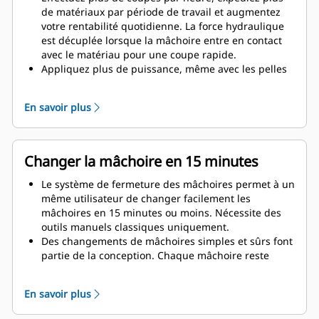
de matériaux par période de travail et augmentez
votre rentabilité quotidienne. La force hydraulique
est décuplée lorsque la mâchoire entre en contact
avec le matériau pour une coupe rapide.
Appliquez plus de puissance, même avec les pelles
hydrauliques plus petites. La conception compacte
maintient le centre de gravité aussi près que
En savoir plus
possible de la machine.
Bénéficiez de performances maximales et d'une
assistance totale avec une solution de démolition
Cat complète. Des programmes pour cisailles
Changer la mâchoire en 15 minutes
universelles (MP, Multi-Processors) sont intégrés à
l'écran Cat nouvelle génération du conducteur. Point
Le système de fermeture des mâchoires permet à un
d'assistance unique pour l'ensemble de votre
même utilisateur de changer facilement les
système chez votre concessionnaire Cat local.
mâchoires en 15 minutes ou moins. Nécessite des
outils manuels classiques uniquement.
Des changements de mâchoires simples et sûrs font
partie de la conception. Chaque mâchoire reste
stable sur le support de mâchoire inclus, même sur
les terrains les plus accidentés.
En savoir plus
Le modèle MP318 est compatible avec les types de
mâchoires spécifiques aux applications suivantes :