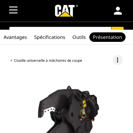
person
SEARCH
search
Avantages
Spécifications
Outils
Présentation
more_vert
Cisaille universelle à mâchoires de coupe