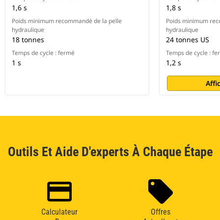
1,6 s
1,8 s
Poids minimum recommandé de la pelle
Poids minimum rec
hydraulique
hydraulique
18 tonnes
24 tonnes US
Temps de cycle : fermé
Temps de cycle : f
1 s
1,2 s
Affi
Outils Et Aide D'experts À Chaque Étape
Calculateur
Offres