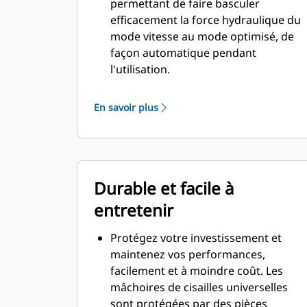
permettant de faire basculer
efficacement la force hydraulique du
mode vitesse au mode optimisé, de
façon automatique pendant
l'utilisation.
Vous passerez moins de temps à
attendre que la mâchoire s'ouvre ou
En savoir plus
se ferme au contact, car la soupape
de vitesse s'ajuste automatiquement
au débit rapide lorsqu'il n'y a aucune
charge.
Durable et facile à
La force maximale d'écrasement/de
coupe est appliquée dès que la
entretenir
mâchoire entre en contact avec le
matériau.
Protégez votre investissement et
maintenez vos performances,
facilement et à moindre coût. Les
mâchoires de cisailles universelles
sont protégées par des pièces