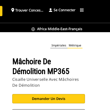
Se Connecter
place
apps
Trouver Concessionnaire
h
Africa Middle-East-Français
Impériales
Métrique
Mâchoire De
Démolition MP365
Cisaille Universelle Avec Mâchoires
De Démolition
Demander Un Devis