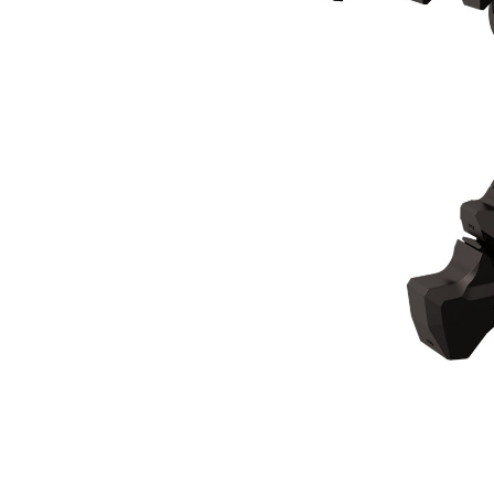
Mâchoire De Démolition MP365
Ava
Modifier le modèle