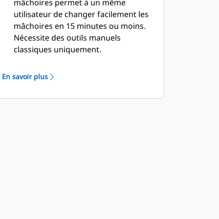
mâchoires permet à un même
utilisateur de changer facilement les
mâchoires en 15 minutes ou moins.
Nécessite des outils manuels
classiques uniquement.
Des changements de mâchoires
simples et sûrs font partie de la
En savoir plus
conception. Chaque mâchoire reste
stable sur le support de mâchoire
inclus, même sur les terrains les plus
accidentés.
Le modèle MP318 est compatible
avec les types de mâchoires
spécifiques aux applications
suivantes :