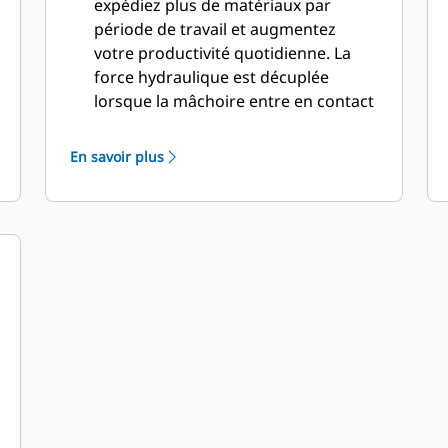
expédiez plus de matériaux par
période de travail et augmentez
votre productivité quotidienne. La
force hydraulique est décuplée
lorsque la mâchoire entre en contact
avec le matériau pour une coupe
rapide.
En savoir plus
Appliquez plus de puissance, même
avec les pelles hydrauliques plus
petites. La conception compacte
maintient le centre de gravité aussi
près que possible de la machine.
Bénéficiez de performances
maximales et d'une assistance totale
avec une solution de démolition Cat
complète. Des programmes pour
cisailles universelles (MP, Multi-
Processors) sont intégrés à l'écran
Cat nouvelle génération du