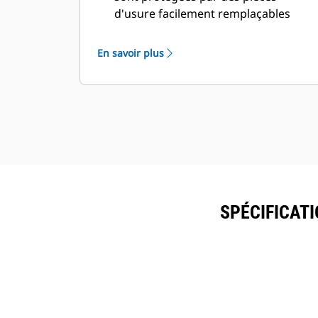
d'usure facilement remplaçables
individuellement.
Prolongez la durée d'exploitation de
En savoir plus
chaque lame avant remplacement. La
plupart des lames de coupe peuvent
être retournées dans deux sens afin
d'utiliser quatre lames de coupe
différentes.
Même lorsqu'elle est enfouie dans
les débris, la tige du vérin est blindée
pour éviter tout dommage et le
corps du vérin principal est protégé
SPÉCIFICAT
à l'intérieur de l'enveloppe.