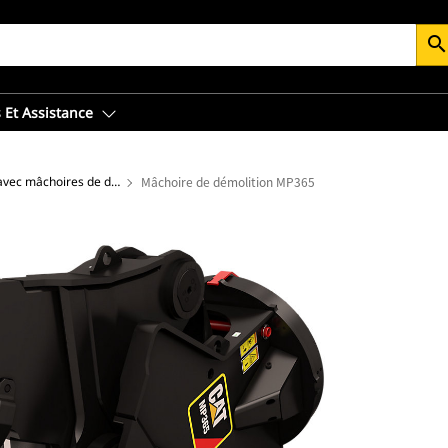
searc
 Et Assistance
Cisaille universelle avec mâchoires de démolition
Mâchoire de démolition MP365