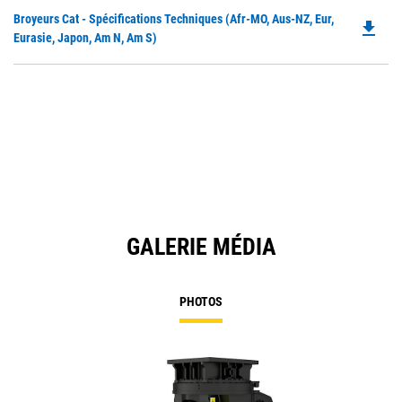
in
Do
Broyeurs Cat - Spécifications Techniques (Afr-MO, Aus-NZ, Eur,
a
file_download
P
Eurasie, Japon, Am N, Am S)
N
O
Ta
in
a
N
Ta
GALERIE MÉDIA
PHOTOS