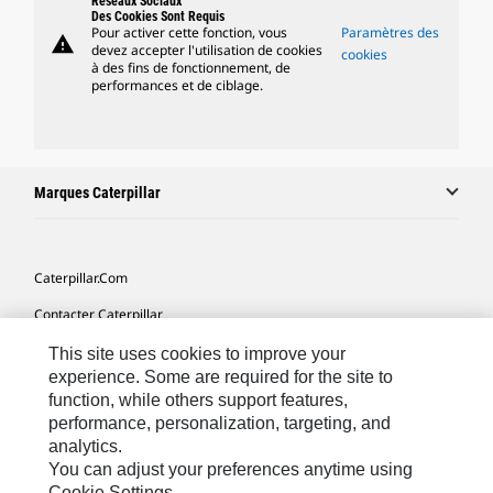
Réseaux Sociaux
Des Cookies Sont Requis
Pour activer cette fonction, vous
Paramètres des
warning
devez accepter l'utilisation de cookies
cookies
à des fins de fonctionnement, de
performances et de ciblage.
Marques Caterpillar
Caterpillar.com
Contacter Caterpillar
Mes Préférences Marketing
This site uses cookies to improve your
experience. Some are required for the site to
Plan Du Site
function, while others support features,
performance, personalization, targeting, and
Cookie Settings
analytics.
Mentions Légales
You can adjust your preferences anytime using
Cookie Settings.