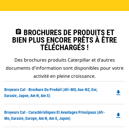
assignment
BROCHURES DE PRODUITS ET
BIEN PLUS ENCORE PRÊTS À ÊTRE
TÉLÉCHARGÉS !
Des brochures produits Caterpillar et d'autres
documents d'information sont disponibles pour votre
activité en pleine croissance.
Do
Broyeurs Cat - Brochure Du Produit (Afr-MO, Aus-NZ, Eur,
file_download
P
Eurasie, Japon, Am N, Am S)
O
in
Do
Broyeurs Cat - Caractéristiques Et Avantages Principaux (Afr-
a
file_download
P
Mo, Eurasie, Europe, Am N, Am S, Japon)
N
O
Ta