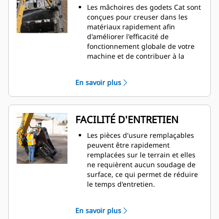
Les mâchoires des godets Cat sont
conçues pour creuser dans les
matériaux rapidement afin
d'améliorer l'efficacité de
fonctionnement globale de votre
machine et de contribuer à la
diminution de la consommation de
carburant.
En savoir plus
Positionnez de manière précise les
mâchoires des broyeurs primaires
avec une rotation de 360 degrés et
une visibilité sur la mâchoire
FACILITÉ D'ENTRETIEN
amovible durant la démolition.
La vanne SpeedBooster équilibre
Les pièces d'usure remplaçables
de manière active la vitesse et la
peuvent être rapidement
puissance, afin d'offrir des temps
remplacées sur le terrain et elles
de cycle rapides et une force de
ne requièrent aucun soudage de
fermeture exceptionnelle,
surface, ce qui permet de réduire
augmentant ainsi la productivité.
le temps d'entretien.
Les points d'inspection et de
graissage quotidiens des pièces
En savoir plus
d'usure sont accessibles depuis le