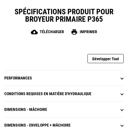
élément de choix pour un grand
nombre de chantiers.
SPÉCIFICATIONS PRODUIT POUR
BROYEUR PRIMAIRE P365
cloud_download
print
TÉLÉCHARGER
IMPRIMER
Développer Tout
PERFORMANCES
CONDITIONS REQUISES EN MATIÈRE D'HYDRAULIQUE
DIMENSIONS - MÂCHOIRE
DIMENSIONS - ENVELOPPE + MÂCHOIRE