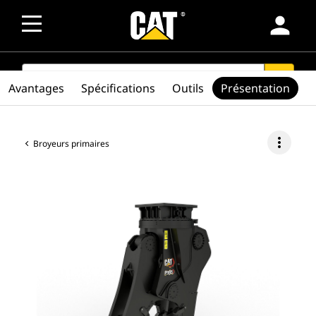
person
SEARCH
search
Avantages
Spécifications
Outils
Présentation
more_vert
Broyeurs primaires