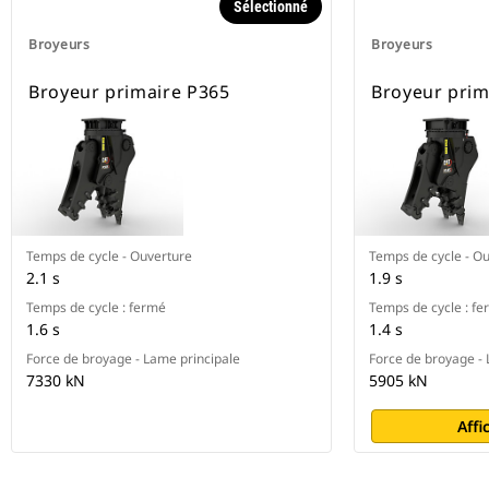
Sélectionné
Broyeurs
Broyeurs
Broyeur primaire P365
Broyeur prim
Temps de cycle - Ouverture
Temps de cycle - O
2.1 s
1.9 s
Temps de cycle : fermé
Temps de cycle : f
1.6 s
1.4 s
Force de broyage - Lame principale
Force de broyage - 
7330 kN
5905 kN
Affi