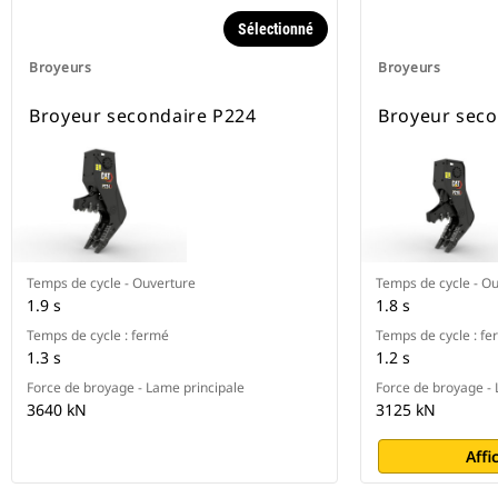
Sélectionné
Broyeurs
Broyeurs
Broyeur secondaire P224
Broyeur seco
Temps de cycle - Ouverture
Temps de cycle - O
1.9 s
1.8 s
Temps de cycle : fermé
Temps de cycle : f
1.3 s
1.2 s
Force de broyage - Lame principale
Force de broyage - 
3640 kN
3125 kN
Affi