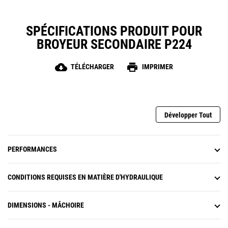
de démolition, ce qui fait d'eux un
élément de choix pour un grand
nombre de chantiers.
SPÉCIFICATIONS PRODUIT POUR
BROYEUR SECONDAIRE P224
cloud_download
print
TÉLÉCHARGER
IMPRIMER
Développer Tout
PERFORMANCES
CONDITIONS REQUISES EN MATIÈRE D'HYDRAULIQUE
DIMENSIONS - MÂCHOIRE