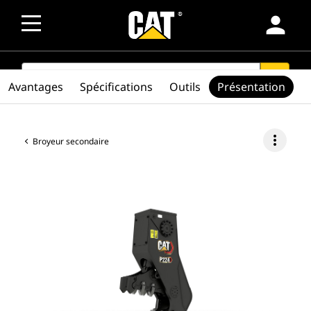
person
SEARCH
search
Avantages
Spécifications
Outils
Présentation
more_vert
Broyeur secondaire