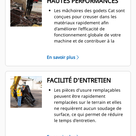
HAUTES PERFORMANCES
Les mâchoires des godets Cat sont
conçues pour creuser dans les
matériaux rapidement afin
d'améliorer l'efficacité de
fonctionnement globale de votre
machine et de contribuer à la
diminution de la consommation de
carburant.
En savoir plus
Le vérin surdimensionné sur le
broyeur secondaire non rotatif
fournit une force de coupe
exceptionnelle afin de réduire le
FACILITÉ D'ENTRETIEN
béton et de séparer les armatures.
La vanne SpeedBooster équilibre
Les pièces d'usure remplaçables
de manière active la vitesse et la
peuvent être rapidement
puissance, afin d'offrir des temps
remplacées sur le terrain et elles
de cycle rapides et une force de
ne requièrent aucun soudage de
fermeture exceptionnelle,
surface, ce qui permet de réduire
augmentant ainsi la productivité.
le temps d'entretien.
Les points d'inspection et de
graissage quotidiens des pièces