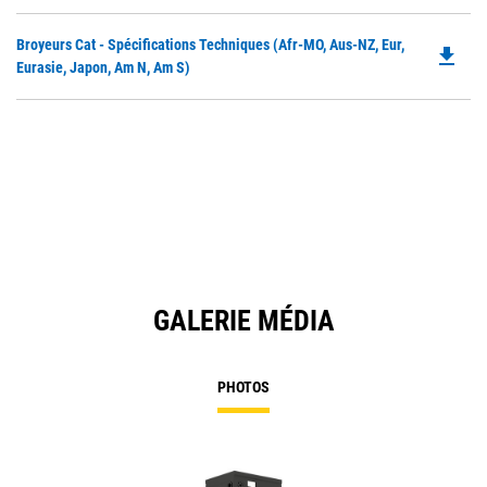
O
Ta
in
Do
Broyeurs Cat - Spécifications Techniques (Afr-MO, Aus-NZ, Eur,
a
file_download
P
Eurasie, Japon, Am N, Am S)
N
O
Ta
in
a
N
Ta
GALERIE MÉDIA
PHOTOS