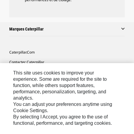
Marques Caterpillar
Caterpillar.com
Contacter Caterpillar
Mes Préférences Marketing
This site uses cookies to improve your
experience. Some are required for the site to
Plan Du Site
function, while others support features,
performance, personalization, targeting, and
Cookie Settings
analytics.
Mentions Légales
You can adjust your preferences anytime using
Cookie Settings.
Confidentialité
By selecting I Accept, you agree to the use of
functional, performance, and targeting cookies.