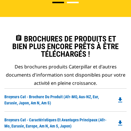
assignment
BROCHURES DE PRODUITS ET
BIEN PLUS ENCORE PRÊTS À ÊTRE
TÉLÉCHARGÉS !
Des brochures produits Caterpillar et d'autres
documents d'information sont disponibles pour votre
activité en pleine croissance.
Do
Broyeurs Cat - Brochure Du Produit (Afr-MO, Aus-NZ, Eur,
file_download
P
Eurasie, Japon, Am N, Am S)
O
in
Do
Broyeurs Cat - Caractéristiques Et Avantages Principaux (Afr-
a
file_download
P
Mo, Eurasie, Europe, Am N, Am S, Japon)
N