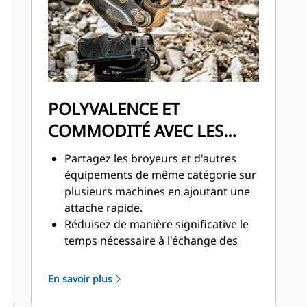
protégés contre les dommages à
l'intérieur de l'enveloppe, ce qui
permet de diminuer les temps
d'arrêt sur le chantier.
POLYVALENCE ET
COMMODITÉ AVEC LES
ATTACHES
Partagez les broyeurs et d'autres
équipements de même catégorie sur
plusieurs machines en ajoutant une
attache rapide.
Réduisez de manière significative le
temps nécessaire à l'échange des
équipements lors de l'utilisation
d'une attache rapide.
En savoir plus
Les attaches rapides ajoutent un
nouveau niveau de sécurité à votre