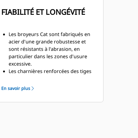
FIABILITÉ ET LONGÉVITÉ
Les broyeurs Cat sont fabriqués en
acier d'une grande robustesse et
sont résistants à l'abrasion, en
particulier dans les zones d'usure
excessive.
Les charnières renforcées des tiges
de vérin sur la mâchoire amovible
sont conçues pour renforcer la
En savoir plus
durabilité et la longévité du broyeur.
La protection des vérins en forme de
C offre une barrière supplémentaire
contre les débris de la démolition de
structures en béton.
Les broyeurs Cat sont plutôt
polyvalents dans les applications de