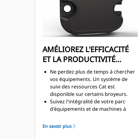
puissance, afin d'offrir des temps de
cycle rapides et une force de
fermeture exceptionnelle,
augmentant ainsi la productivité.
AMÉLIOREZ L'EFFICACITÉ
ET LA PRODUCTIVITÉ
GRÂCE AUX
Ne perdez plus de temps à chercher
TECHNOLOGIES
vos équipements. Un système de
suivi des ressources Cat est
INTÉGRÉES
disponible sur certains broyeurs.
Suivez l'intégralité de votre parc
d'équipements et de machines à
partir d'une seule source. Les
broyeurs dotés de fonctions de suivi
En savoir plus
des ressources peuvent être
consultés dans VisionLink®.