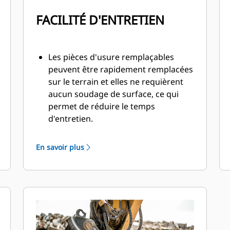
FACILITÉ D'ENTRETIEN
Les pièces d'usure remplaçables
peuvent être rapidement remplacées
sur le terrain et elles ne requièrent
aucun soudage de surface, ce qui
permet de réduire le temps
d'entretien.
Les points d'inspection et de
graissage quotidiens des pièces
En savoir plus
d'usure sont accessibles depuis le
sol, le broyeur toujours monté sur la
machine.
Procédez à l'entretien en toute
sécurité avec un accès facile depuis
un seul panneau d'inspection.
Les composants hydrauliques sont