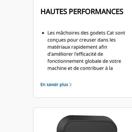
HAUTES PERFORMANCES
Les mâchoires des godets Cat sont
conçues pour creuser dans les
matériaux rapidement afin
d'améliorer l'efficacité de
fonctionnement globale de votre
machine et de contribuer à la
diminution de la consommation de
carburant.
En savoir plus
Positionnez de manière précise les
mâchoires des broyeurs primaires
avec une rotation de 360 degrés et
une visibilité sur la mâchoire
amovible durant la démolition.
La vanne SpeedBooster équilibre de
manière active la vitesse et la