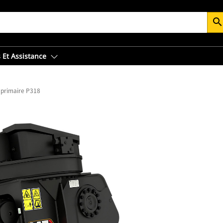
searc
 Et Assistance
 primaire P318