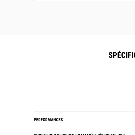
Sécurisez vos ressources. Les
broyeurs équipés du système de
suivi des ressources envoient une
alerte si ils quittent les limites d'un
site, faciles à définir.
SPÉCIF
PERFORMANCES