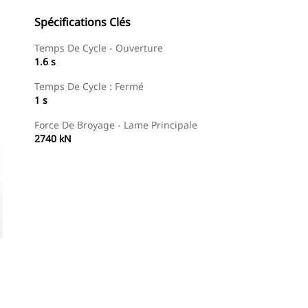
Spécifications Clés
Temps De Cycle - Ouverture
1.6 s
Temps De Cycle : Fermé
1 s
Force De Broyage - Lame Principale
2740 kN
Trouver Concessionnaire
Demander Un Devis