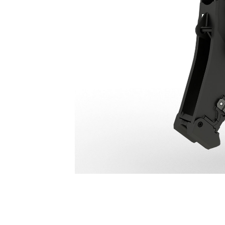
Broyeur Primaire P318
Ava
Modifier le modèle