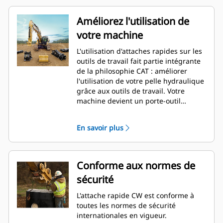
Améliorez l'utilisation de
votre machine
L'utilisation d'attaches rapides sur les
outils de travail fait partie intégrante
de la philosophie CAT : améliorer
l'utilisation de votre pelle hydraulique
grâce aux outils de travail. Votre
machine devient un porte-outil
multifonction. L'attache CW est une
véritable référence dans le secteur,
En savoir plus
avec plus de 50 000 unités vendues au
cours des 40 dernières années.
Compatible avec différentes classes
de machines, elle peut être utilisée
Conforme aux normes de
sur pas moins de 700 machines
sécurité
différentes, de marque Cat ou autre.
L'attache rapide CW est conforme à
toutes les normes de sécurité
internationales en vigueur.