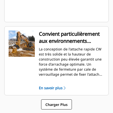
Convient particulièrement
aux environnements
difficiles
La conception de l'attache rapide CW
est très solide et la hauteur de
construction peu élevée garantit une
force d'arrachage optimale. Un
système de fermeture par cale de
verrouillage permet de fixer l'attache
aux charnières de l'outil sans qu'il n'y
ait de jeu. Et ce, tout au long de la
En savoir plus
durée de service de l'attache. Cela
rend l'attache rapide parfaitement
adaptée aux applications telles que le
Charger Plus
rippage et la charge, la démolition
ainsi que dans les carrières.