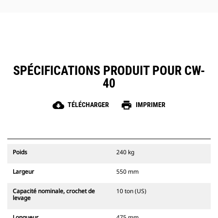
SPÉCIFICATIONS PRODUIT POUR CW-
40
cloud_download
print
TÉLÉCHARGER
IMPRIMER
Poids
240 kg
Largeur
550 mm
Capacité nominale, crochet de
10 ton (US)
levage
Longueur
475 mm