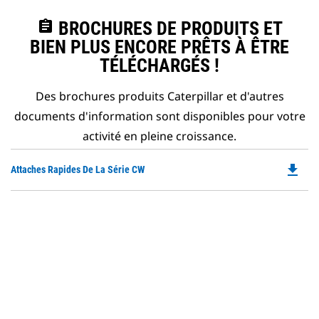
assignment
BROCHURES DE PRODUITS ET
BIEN PLUS ENCORE PRÊTS À ÊTRE
TÉLÉCHARGÉS !
Des brochures produits Caterpillar et d'autres
documents d'information sont disponibles pour votre
activité en pleine croissance.
file_download
Do
Attaches Rapides De La Série CW
P
O
in
a
N
Ta