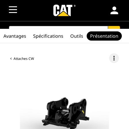
person
SEARCH
search
Avantages
Spécifications
Outils
Présentation
more_vert
Attaches CW