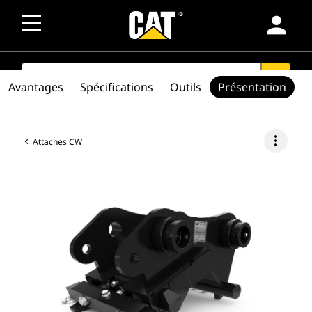
person
SEARCH
search
Avantages
Spécifications
Outils
Présentation
more_vert
Attaches CW