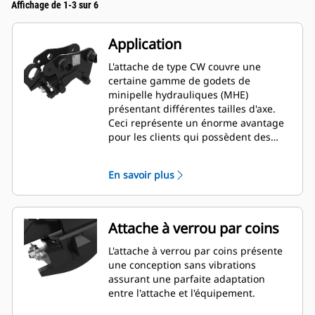
Affichage de 1-3 sur 6
Application
L'attache de type CW couvre une
certaine gamme de godets de
minipelle hydrauliques (MHE)
présentant différentes tailles d'axe.
Ceci représente un énorme avantage
pour les clients qui possèdent des
modèles de minipelle hydraulique de
différente taille et qui ont besoin
En savoir plus
d'une souplesse d'utilisation de godet
entre plusieurs machines.
Attache à verrou par coins
L'attache à verrou par coins présente
une conception sans vibrations
assurant une parfaite adaptation
entre l'attache et l'équipement.