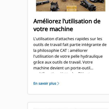
Améliorez l'utilisation de
votre machine
L'utilisation d'attaches rapides sur les
outils de travail fait partie intégrante de
la philosophie CAT : améliorer
l'utilisation de votre pelle hydraulique
grâce aux outils de travail. Votre
machine devient un porte-outil
multifonction. L'attache CW est une
véritable référence dans le secteur, avec
En savoir plus
plus de 50 000 unités vendues au cours
des 40 dernières années. Compatible
avec différentes classes de machines,
elle peut être utilisée sur pas moins de
700 machines différentes, de marque