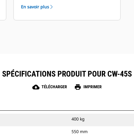
vos machines et outils de travail. Aucun
En savoir plus
autre fabricant n'est en mesure d'offrir
cela.
SPÉCIFICATIONS PRODUIT POUR CW-45S
cloud_download
print
TÉLÉCHARGER
IMPRIMER
400 kg
550 mm