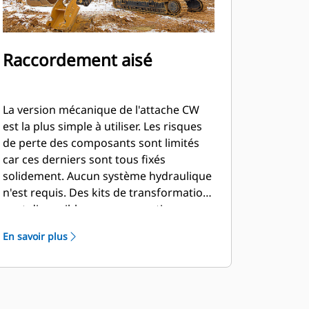
Raccordement aisé
La version mécanique de l'attache CW
est la plus simple à utiliser. Les risques
de perte des composants sont limités
car ces derniers sont tous fixés
solidement. Aucun système hydraulique
n'est requis. Des kits de transformation
sont disponibles pour convertir
facilement l'attache en version
En savoir plus
hydraulique à tout moment.