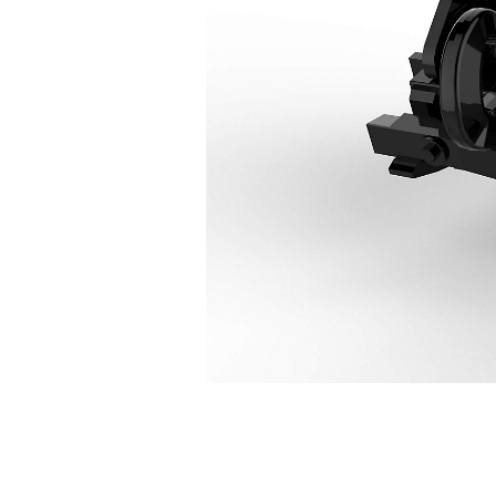
CW-45S
Ava
Modifier le modèle