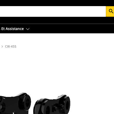
searc
 Et Assistance
CW-45S