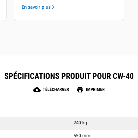
vos machines et outils de travail. Aucun
En savoir plus
autre fabricant n'est en mesure d'offrir
cela.
SPÉCIFICATIONS PRODUIT POUR CW-40
cloud_download
print
TÉLÉCHARGER
IMPRIMER
240 kg
550 mm