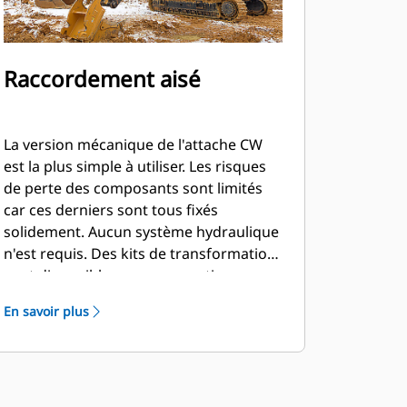
Raccordement aisé
La version mécanique de l'attache CW
est la plus simple à utiliser. Les risques
de perte des composants sont limités
car ces derniers sont tous fixés
solidement. Aucun système hydraulique
n'est requis. Des kits de transformation
sont disponibles pour convertir
facilement l'attache en version
En savoir plus
hydraulique à tout moment.