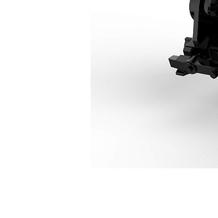
CW-40
Ava
Modifier le modèle