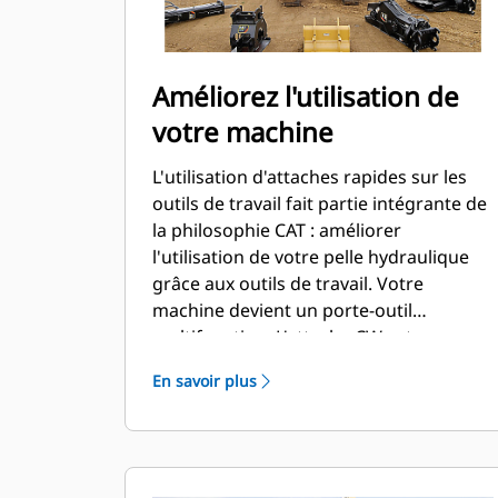
Améliorez l'utilisation de
votre machine
L'utilisation d'attaches rapides sur les
outils de travail fait partie intégrante de
la philosophie CAT : améliorer
l'utilisation de votre pelle hydraulique
grâce aux outils de travail. Votre
machine devient un porte-outil
multifonction. L'attache CW est une
véritable référence dans le secteur, avec
En savoir plus
plus de 50 000 unités vendues au cours
des 40 dernières années. Compatible
avec différentes classes de machines,
elle peut être utilisée sur pas moins de
700 machines différentes, de marque